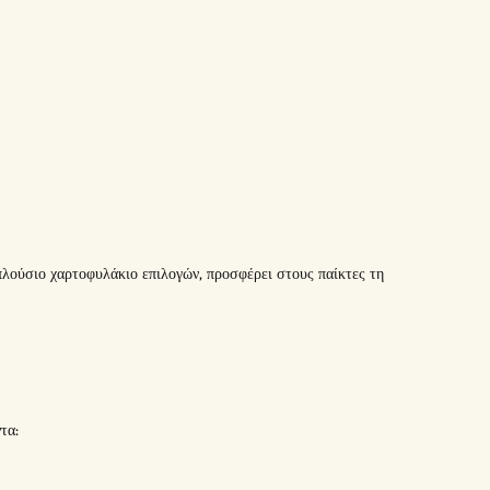
πλούσιο χαρτοφυλάκιο επιλογών, προσφέρει στους παίκτες τη
τα: