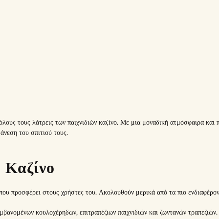
λους τους λάτρεις των παιχνιδιών καζίνο. Με μια μοναδική ατμόσφαιρα και 
άνεση του σπιτιού τους.
 Καζίνο
που προσφέρει στους χρήστες του. Ακολουθούν μερικά από τα πιο ενδιαφέρον
βανομένων κουλοχέρηδων, επιτραπέζιων παιχνιδιών και ζωντανών τραπεζιών.