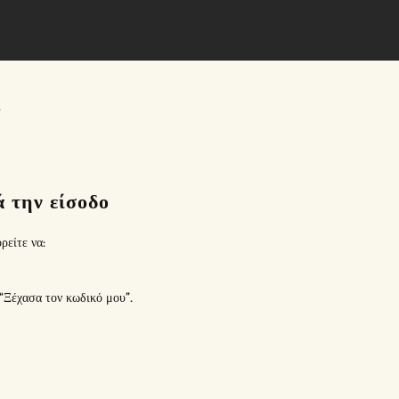
.
 την είσοδο
ρείτε να:
“Ξέχασα τον κωδικό μου”.