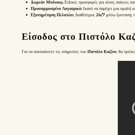
Δωρεάν Μπόνους:
Ειδικές προσφορές για νέους παίκτες κ
Προσαρμοσμένο Λογισμικό:
Ικανό να παρέχει μια ομαλή κα
Εξυπηρέτηση Πελατών:
Διαθέσιμος 24/7 μέσω ζωντανής σ
Είσοδος στο Πιστόλο Καζ
Για να απολαύσετε τις υπηρεσίες του
Πιστόλο Καζίνο
, θα πρέπ