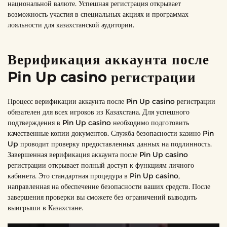
национальной валюте. Успешная регистрация открывает
возможность участия в специальных акциях и программах
лояльности для казахстанской аудитории.
Верификация аккаунта после
Pin Up casino регистрации
Процесс верификации аккаунта после Pin Up casino регистрации
обязателен для всех игроков из Казахстана. Для успешного
подтверждения в Pin Up casino необходимо подготовить
качественные копии документов. Служба безопасности казино Pin
Up проводит проверку предоставленных данных на подлинность.
Завершенная верификация аккаунта после Pin Up casino
регистрации открывает полный доступ к функциям личного
кабинета. Это стандартная процедура в Pin Up casino,
направленная на обеспечение безопасности ваших средств. После
завершения проверки вы сможете без ограничений выводить
выигрыши в Казахстане.