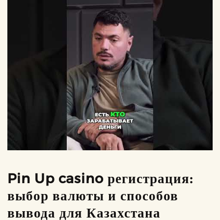
Pin Up casino регистрация:
выбор валюты и способов
вывода для Казахстана