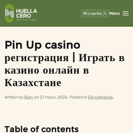
Mi cuenta
Menu
Skip to main content
Pin Up casino
регистрация | Играть в
казино онлайн в
Казахстане
Written by
Bury
on
27 mayo, 2026
. Posted in
Sin categoría
.
Table of contents