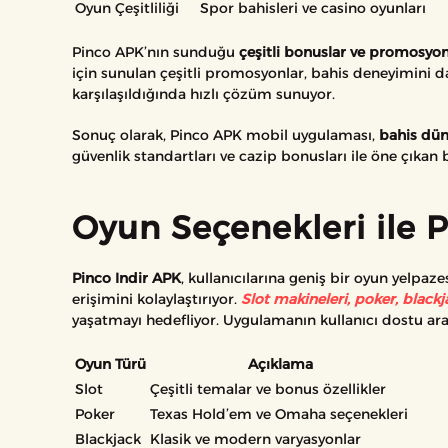
Oyun Çeşitliliği
Spor bahisleri ve casino oyunları
Pinco APK’nın sunduğu
çeşitli bonuslar ve promosyon
için sunulan çeşitli promosyonlar, bahis deneyimini da
karşılaşıldığında hızlı çözüm sunuyor.
Sonuç olarak, Pinco APK mobil uygulaması,
bahis dün
güvenlik standartları ve cazip bonusları ile öne çıkan
Oyun Seçenekleri ile 
Pinco Indir APK
, kullanıcılarına geniş bir oyun yelpaz
erişimini kolaylaştırıyor.
Slot makineleri, poker, blackj
yaşatmayı hedefliyor. Uygulamanın kullanıcı dostu aray
Oyun Türü
Açıklama
Slot
Çeşitli temalar ve bonus özellikler
Poker
Texas Hold’em ve Omaha seçenekleri
Blackjack
Klasik ve modern varyasyonlar