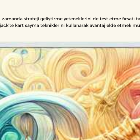
amanda strateji geliştirme yeteneklerini de test etme fırsatı t
Blackjack’te kart sayma tekniklerini kullanarak avantaj elde etme