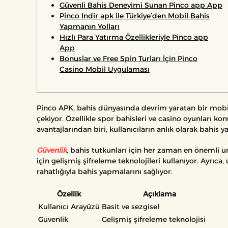
Güvenli Bahis Deneyimi Sunan Pinco app App
Pinco Indir apk ile Türkiye’den Mobil Bahis
Yapmanın Yolları
Hızlı Para Yatırma Özellikleriyle Pinco app
App
Bonuslar ve Free Spin Turları İçin Pinco
Casino Mobil Uygulaması
Pinco APK, bahis dünyasında devrim yaratan bir mobi
çekiyor. Özellikle spor bahisleri ve casino oyunları kon
avantajlarından biri, kullanıcıların anlık olarak bahis
Güvenlik
, bahis tutkunları için her zaman en önemli u
için gelişmiş şifreleme teknolojileri kullanıyor. Ayrıc
rahatlığıyla bahis yapmalarını sağlıyor.
Özellik
Açıklama
Kullanıcı Arayüzü
Basit ve sezgisel
Güvenlik
Gelişmiş şifreleme teknolojisi