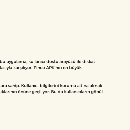
u uygulama, kullanıcı dostu arayüzü ile dikkat
lasıyla karşılıyor. Pinco APK’nın en büyük
ra sahip. Kullanıcı bilgilerini koruma altına almak
klarının önüne geçiliyor. Bu da kullanıcıların gönül