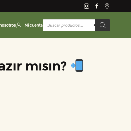
Products
search
nosotros
Mi cuenta
azır mısın?