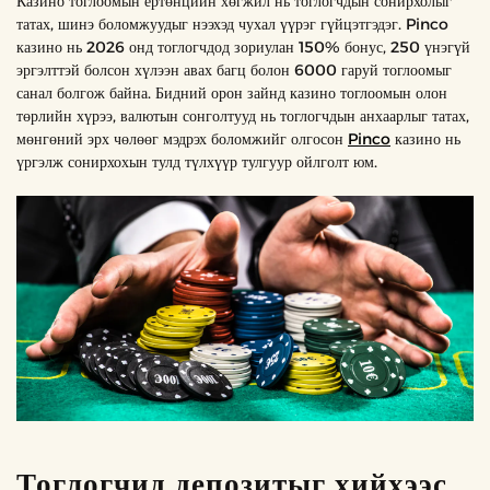
Казино тоглоомын ертөнцийн хөгжил нь тоглогчдын сонирхолыг
татах, шинэ боломжуудыг нээхэд чухал үүрэг гүйцэтгэдэг. Pinco
казино нь 2026 онд тоглогчдод зориулан 150% бонус, 250 үнэгүй
эргэлттэй болсон хүлээн авах багц болон 6000 гаруй тоглоомыг
санал болгож байна. Бидний орон зайнд казино тоглоомын олон
төрлийн хүрээ, валютын сонголтууд нь тоглогчдын анхаарлыг татах,
мөнгөний эрх чөлөөг мэдрэх боломжийг олгосон
Pinco
казино нь
үргэлж сонирхохын тулд түлхүүр тулгуур ойлголт юм.
Тоглогчид депозитыг хийхээс