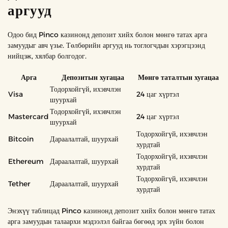
аргууд
Одоо бид Pinco казинонд депозит хийх болон мөнгө татах арга
замуудыг авч үзье. Төлбөрийн аргууд нь тоглогчдын хэрэгцээнд
нийцэж, хялбар болгодог.
Арга
Депозитын хугацаа
Мөнгө таталтын хугацаа
Тодорхойгүй, ихэвчлэн
Visa
24 цаг хүртэл
шуурхай
Тодорхойгүй, ихэвчлэн
Mastercard
24 цаг хүртэл
шуурхай
Тодорхойгүй, ихэвчлэн
Bitcoin
Дараалалтай, шуурхай
хурдтай
Тодорхойгүй, ихэвчлэн
Ethereum
Дараалалтай, шуурхай
хурдтай
Тодорхойгүй, ихэвчлэн
Tether
Дараалалтай, шуурхай
хурдтай
Энэхүү таблицад Pinco казинонд депозит хийх болон мөнгө татах
арга замуудын талаархи мэдээлэл байгаа бөгөөд эрх зүйн болон