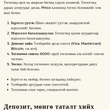
Тоглоомд орох нь амархан бөгөөд хэдхэн алхамтай. Тоглогчид
дараах алхмуудыг дагаж, Pinco казинонд тоглох боломжийг олж
авах болно:
Бүртгэл үүсгэх:
Шинэ аккаунт үүсгэж, шаардлагатай
мэдээллийг бөглөнө.
Мэдээллээ баталгаажуулах:
Тоглогчид цахим шуудангаар
мэдээллээ баталгаажуулна.
Депозит хийх:
Төлбөрийн аргаа сонгох (Visa, Mastercard,
Bitcoin, гэх мэт).
Тоглоомоо сонгох:
6000 гаруй тоглоомын аль нэгийг сонгон
тоглоно.
Тоглох:
Эхлээд тоглоомоо эхлүүлж, өрсөлдөгчдөдөө давуу
талыг бий болгоно.
Бүртгэл нь хялбар, богино хугацаанд хийгдэнэ.
Төлбөрийн аргуудын олон сонголттой.
Тоглоомын олон төрөл, сонирхолтой контент.
Депозит, мөнгө таталт хийх