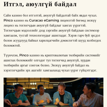
Итгэл, аюулгүй байдал
Сайн казино бол итгэлтэй, аюулгүй байдалтай байх явдал чухал.
Pinco казино нь Curacao eGaming лицензтэй бөгөөд энэхүү
лиценз нь тоглогчдын аюулгүй байдлыг хангах үүрэгтэй.
Тоглогчдын мэдээллийг дээд зэргийн аюулгүй байдлын системээр
хамгаалж, тусгай технологиудыг ашигладаг. Хэрэв гарч буй эрсдэл
болон асуудлууд байвал харилцагчийн дэмжлэгтэй шууд холбогдох
боломжтой.
Түүнчлэн, Pinco казино нь криптовалютын төлбөрийн системийг
ашиглах боломжийг олгодог тул тоглогчид аюулгүй, хурдан
төлбөрийн аргыг сонгож болно. Энэхүү аюулгүй байдал нь
хэрэглэгчдийн эрх ашгийг хамгаалахад чухал үүрэг гүйцэтгэдэг.