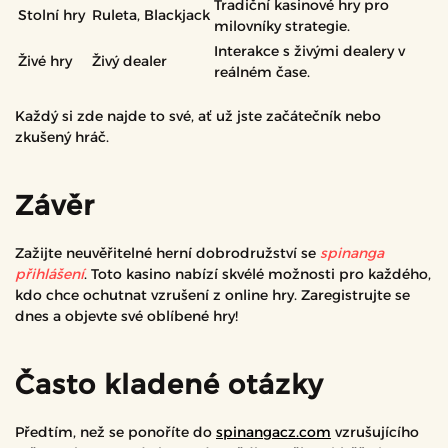
Tradiční kasinové hry pro
Stolní hry
Ruleta, Blackjack
milovníky strategie.
Interakce s živými dealery v
Živé hry
Živý dealer
reálném čase.
Každý si zde najde to své, ať už jste začátečník nebo
zkušený hráč.
Závěr
Zažijte neuvěřitelné herní dobrodružství se
spinanga
přihlášení
. Toto kasino nabízí skvélé možnosti pro každého,
kdo chce ochutnat vzrušení z online hry. Zaregistrujte se
dnes a objevte své oblíbené hry!
Často kladené otázky
Předtím, než se ponoříte do
spinangacz.com
vzrušujícího