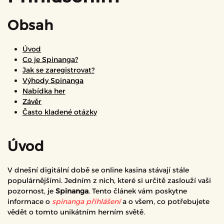
Obsah
Úvod
Co je Spinanga?
Jak se zaregistrovat?
Výhody Spinanga
Nabídka her
Závěr
Často kladené otázky
Úvod
V dnešní digitální době se online kasina stávají stále
populárnějšími. Jedním z nich, které si určitě zaslouží vaši
pozornost, je
Spinanga
. Tento článek vám poskytne
informace o
spinanga přihlášení
a o všem, co potřebujete
vědět o tomto unikátním herním světě.