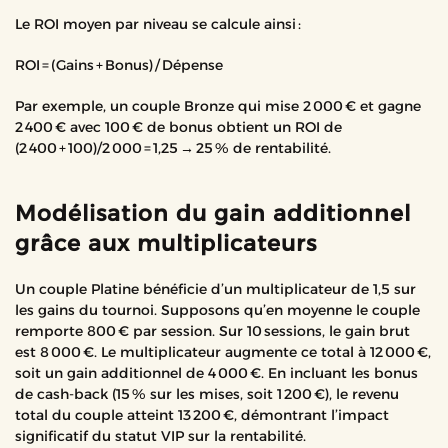
Le ROI moyen par niveau se calcule ainsi :
ROI = (Gains + Bonus) / Dépense
Par exemple, un couple Bronze qui mise 2 000 € et gagne
2 400 € avec 100 € de bonus obtient un ROI de
(2 400 + 100)/2 000 = 1,25 → 25 % de rentabilité.
Modélisation du gain additionnel
grâce aux multiplicateurs
Un couple Platine bénéficie d’un multiplicateur de 1,5 sur
les gains du tournoi. Supposons qu’en moyenne le couple
remporte 800 € par session. Sur 10 sessions, le gain brut
est 8 000 €. Le multiplicateur augmente ce total à 12 000 €,
soit un gain additionnel de 4 000 €. En incluant les bonus
de cash‑back (15 % sur les mises, soit 1 200 €), le revenu
total du couple atteint 13 200 €, démontrant l’impact
significatif du statut VIP sur la rentabilité.