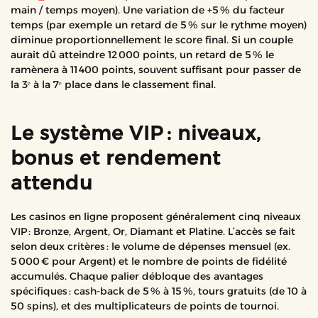
main / temps moyen). Une variation de +5 % du facteur
temps (par exemple un retard de 5 % sur le rythme moyen)
diminue proportionnellement le score final. Si un couple
aurait dû atteindre 12 000 points, un retard de 5 % le
ramènera à 11 400 points, souvent suffisant pour passer de
la 3ᵉ à la 7ᵉ place dans le classement final.
Le système VIP : niveaux,
bonus et rendement
attendu
Les casinos en ligne proposent généralement cinq niveaux
VIP : Bronze, Argent, Or, Diamant et Platine. L’accès se fait
selon deux critères : le volume de dépenses mensuel (ex.
5 000 € pour Argent) et le nombre de points de fidélité
accumulés. Chaque palier débloque des avantages
spécifiques : cash‑back de 5 % à 15 %, tours gratuits (de 10 à
50 spins), et des multiplicateurs de points de tournoi.