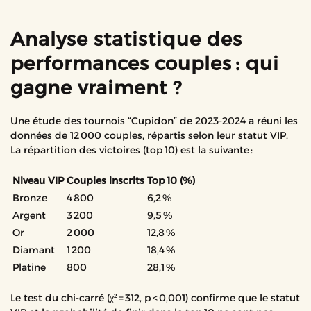
Analyse statistique des
performances couples : qui
gagne vraiment ?
Une étude des tournois “Cupidon” de 2023‑2024 a réuni les
données de 12 000 couples, répartis selon leur statut VIP.
La répartition des victoires (top 10) est la suivante :
Niveau VIP
Couples inscrits
Top 10 (%)
Bronze
4 800
6,2 %
Argent
3 200
9,5 %
Or
2 000
12,8 %
Diamant
1 200
18,4 %
Platine
800
28,1 %
Le test du chi‑carré (χ² = 312, p < 0,001) confirme que le statut