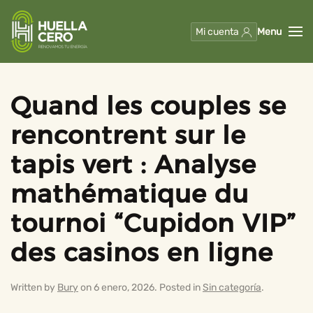
Mi cuenta
Menu
Skip to main content
Quand les couples se
rencontrent sur le
tapis vert : Analyse
mathématique du
tournoi “Cupidon VIP”
des casinos en ligne
Written by
Bury
on
6 enero, 2026
. Posted in
Sin categoría
.