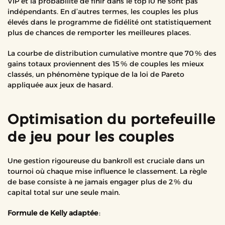
VIP et la probabilité de finir dans le top 10 ne sont pas
indépendants. En d’autres termes, les couples les plus
élevés dans le programme de fidélité ont statistiquement
plus de chances de remporter les meilleures places.
La courbe de distribution cumulative montre que 70 % des
gains totaux proviennent des 15 % de couples les mieux
classés, un phénomène typique de la loi de Pareto
appliquée aux jeux de hasard.
Optimisation du portefeuille
de jeu pour les couples
Une gestion rigoureuse du bankroll est cruciale dans un
tournoi où chaque mise influence le classement. La règle
de base consiste à ne jamais engager plus de 2 % du
capital total sur une seule main.
Formule de Kelly adaptée
: