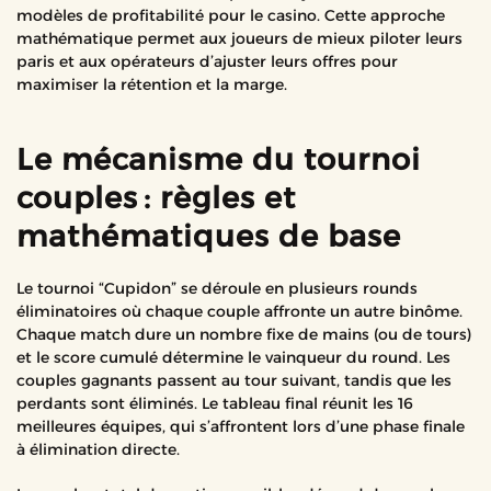
modèles de profitabilité pour le casino. Cette approche
mathématique permet aux joueurs de mieux piloter leurs
paris et aux opérateurs d’ajuster leurs offres pour
maximiser la rétention et la marge.
Le mécanisme du tournoi
couples : règles et
mathématiques de base
Le tournoi “Cupidon” se déroule en plusieurs rounds
éliminatoires où chaque couple affronte un autre binôme.
Chaque match dure un nombre fixe de mains (ou de tours)
et le score cumulé détermine le vainqueur du round. Les
couples gagnants passent au tour suivant, tandis que les
perdants sont éliminés. Le tableau final réunit les 16
meilleures équipes, qui s’affrontent lors d’une phase finale
à élimination directe.