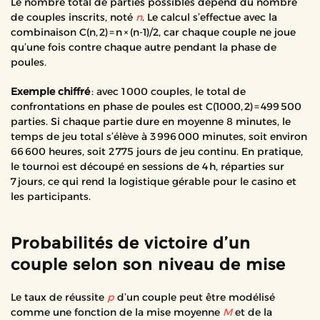
Le nombre total de parties possibles dépend du nombre
de couples inscrits, noté
n
. Le calcul s’effectue avec la
combinaison C(n, 2) = n × (n‑1)/2, car chaque couple ne joue
qu’une fois contre chaque autre pendant la phase de
poules.
Exemple chiffré
: avec 1 000 couples, le total de
confrontations en phase de poules est C(1000, 2) = 499 500
parties. Si chaque partie dure en moyenne 8 minutes, le
temps de jeu total s’élève à 3 996 000 minutes, soit environ
66 600 heures, soit 2 775 jours de jeu continu. En pratique,
le tournoi est découpé en sessions de 4 h, réparties sur
7 jours, ce qui rend la logistique gérable pour le casino et
les participants.
Probabilités de victoire d’un
couple selon son niveau de mise
Le taux de réussite
p
d’un couple peut être modélisé
comme une fonction de la mise moyenne
M
et de la