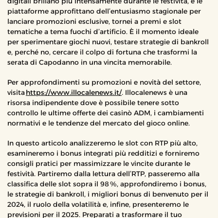
digitali brillano più intensamente durante le festività, e le
piattaforme approfittano dell’entusiasmo stagionale per
lanciare promozioni esclusive, tornei a premi e slot
tematiche a tema fuochi d’artificio. È il momento ideale
per sperimentare giochi nuovi, testare strategie di bankroll
e, perché no, cercare il colpo di fortuna che trasformi la
serata di Capodanno in una vincita memorabile.
Per approfondimenti su promozioni e novità del settore,
visita
https://www.illocalenews.it/
. Illocalenews è una
risorsa indipendente dove è possibile tenere sotto
controllo le ultime offerte dei casinò ADM, i cambiamenti
normativi e le tendenze del mercato del gioco online.
In questo articolo analizzeremo le slot con RTP più alto,
esamineremo i bonus integrati più redditizi e forniremo
consigli pratici per massimizzare le vincite durante le
festività. Partiremo dalla lettura dell’RTP, passeremo alla
classifica delle slot sopra il 98 %, approfondiremo i bonus,
le strategie di bankroll, i migliori bonus di benvenuto per il
2024, il ruolo della volatilità e, infine, presenteremo le
previsioni per il 2025. Preparati a trasformare il tuo