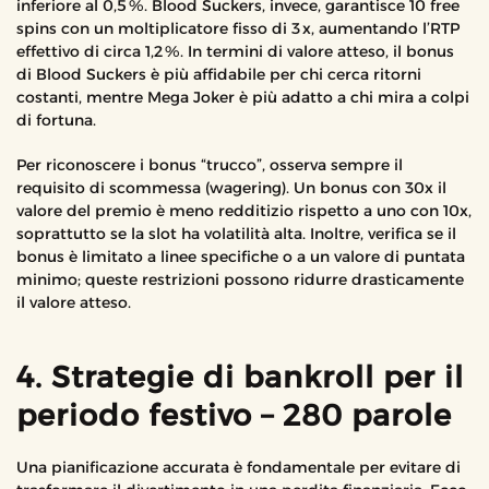
inferiore al 0,5 %. Blood Suckers, invece, garantisce 10 free
spins con un moltiplicatore fisso di 3 x, aumentando l’RTP
effettivo di circa 1,2 %. In termini di valore atteso, il bonus
di Blood Suckers è più affidabile per chi cerca ritorni
costanti, mentre Mega Joker è più adatto a chi mira a colpi
di fortuna.
Per riconoscere i bonus “trucco”, osserva sempre il
requisito di scommessa (wagering). Un bonus con 30x il
valore del premio è meno redditizio rispetto a uno con 10x,
soprattutto se la slot ha volatilità alta. Inoltre, verifica se il
bonus è limitato a linee specifiche o a un valore di puntata
minimo; queste restrizioni possono ridurre drasticamente
il valore atteso.
4. Strategie di bankroll per il
periodo festivo – 280 parole
Una pianificazione accurata è fondamentale per evitare di