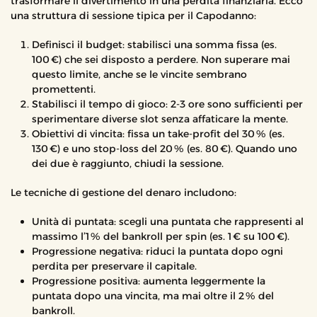
trasformare il divertimento in una perdita finanziaria. Ecco
una struttura di sessione tipica per il Capodanno:
Definisci il budget: stabilisci una somma fissa (es.
100 €) che sei disposto a perdere. Non superare mai
questo limite, anche se le vincite sembrano
promettenti.
Stabilisci il tempo di gioco: 2‑3 ore sono sufficienti per
sperimentare diverse slot senza affaticare la mente.
Obiettivi di vincita: fissa un take‑profit del 30 % (es.
130 €) e uno stop‑loss del 20 % (es. 80 €). Quando uno
dei due è raggiunto, chiudi la sessione.
Le tecniche di gestione del denaro includono:
Unità di puntata: scegli una puntata che rappresenti al
massimo l’1 % del bankroll per spin (es. 1 € su 100 €).
Progressione negativa: riduci la puntata dopo ogni
perdita per preservare il capitale.
Progressione positiva: aumenta leggermente la
puntata dopo una vincita, ma mai oltre il 2 % del
bankroll.