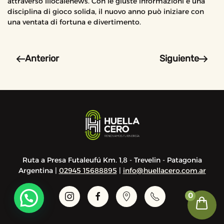
attraverso Illocalenews. Con le giuste informazioni e una
disciplina di gioco solida, il nuovo anno può iniziare con
una ventata di fortuna e divertimento.
Anterior
Siguiente
Ruta a Presa Futaleufú Km. 1,8 - Trevelin - Patagonia
Argentina |
02945 15688895
|
info@huellacero.com.ar
0