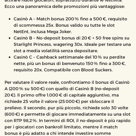
attirare nuovi giocatori, soprattutto durante le festività.
Ecco una panoramica delle promozioni più vantaggiose:
Casinò A – Match bonus 200 % fino a 500 €, requisito
di scommessa 25x. Bonus valido su tutte le slot
NetEnt, inclusa Mega Joker.
Casinò B – No‑deposit bonus di 20 € + 50 free spins su
Starlight Princess, wagering 30x. Ideale per testare una
slot a media volatilità senza depositare.
Casinò C – Cashback settimanale del 10 % su perdite
nette, più un bonus di benvenuto 150 % fino a 300 €,
requisito 20x. Compatibile con Blood Suckers.
Per valutare il valore reale, confrontiamo il bonus di Casinò
A (200 % su 500 €) con quello di Casinò B (no‑deposit
20 €). Il primo offre 1.000 € di capitale aggiuntivo, ma
richiede 25 volte il valore (25 000 €) per sbloccare il
prelievo. Il secondo, pur più piccolo, richiede solo 30 volte
(600 €) e permette di giocare immediatamente su una slot
con RTP 98,2 %. In termini di ROI, il no‑deposit è più rapido
per i giocatori con bankroll limitato, mentre il match
bonus è più adatto a chi intende investire somme