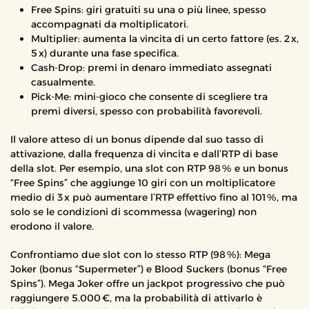
Free Spins: giri gratuiti su una o più linee, spesso
accompagnati da moltiplicatori.
Multiplier: aumenta la vincita di un certo fattore (es. 2 x,
5 x) durante una fase specifica.
Cash‑Drop: premi in denaro immediato assegnati
casualmente.
Pick‑Me: mini‑gioco che consente di scegliere tra
premi diversi, spesso con probabilità favorevoli.
Il valore atteso di un bonus dipende dal suo tasso di
attivazione, dalla frequenza di vincita e dall’RTP di base
della slot. Per esempio, una slot con RTP 98 % e un bonus
“Free Spins” che aggiunge 10 giri con un moltiplicatore
medio di 3 x può aumentare l’RTP effettivo fino al 101 %, ma
solo se le condizioni di scommessa (wagering) non
erodono il valore.
Confrontiamo due slot con lo stesso RTP (98 %): Mega
Joker (bonus “Supermeter”) e Blood Suckers (bonus “Free
Spins”). Mega Joker offre un jackpot progressivo che può
raggiungere 5.000 €, ma la probabilità di attivarlo è