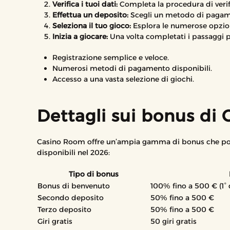
Verifica i tuoi dati:
Completa la procedura di verifi
Effettua un deposito:
Scegli un metodo di pagamen
Seleziona il tuo gioco:
Esplora le numerose opzioni 
Inizia a giocare:
Una volta completati i passaggi pr
Registrazione semplice e veloce.
Numerosi metodi di pagamento disponibili.
Accesso a una vasta selezione di giochi.
Dettagli sui bonus di
Casino Room offre un’ampia gamma di bonus che posson
disponibili nel 2026:
Tipo di bonus
Bonus di benvenuto
100% fino a 500 € (1°
Secondo deposito
50% fino a 500 €
Terzo deposito
50% fino a 500 €
Giri gratis
50 giri gratis