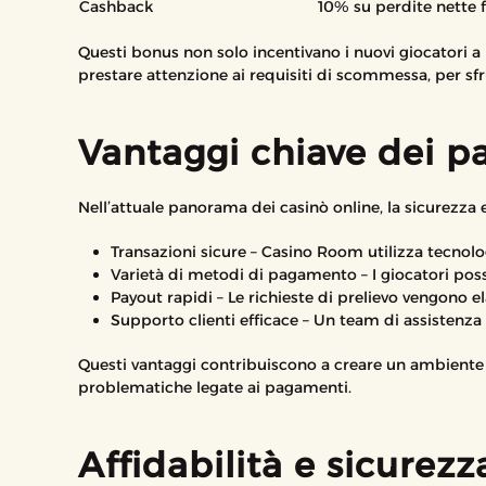
Cashback
10% su perdite nette 
Questi bonus non solo incentivano i nuovi giocatori a
prestare attenzione ai requisiti di scommessa, per sfr
Vantaggi chiave dei 
Nell’attuale panorama dei casinò online, la sicurezza 
Transazioni sicure – Casino Room utilizza tecnolog
Varietà di metodi di pagamento – I giocatori posson
Payout rapidi – Le richieste di prelievo vengono 
Supporto clienti efficace – Un team di assistenza 
Questi vantaggi contribuiscono a creare un ambiente d
problematiche legate ai pagamenti.
Affidabilità e sicurez