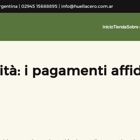
 Argentina | 02945 15688895 | info@huellacero.com.ar
Inicio
Tienda
Sobre 
ità: i pagamenti affi