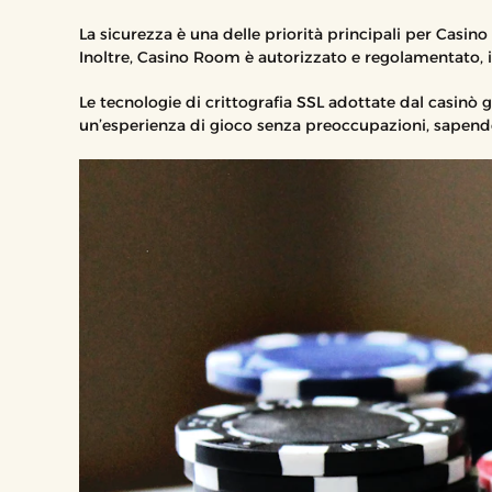
La sicurezza è una delle priorità principali per Casino 
Inoltre, Casino Room è autorizzato e regolamentato, i
Le tecnologie di crittografia SSL adottate dal casinò g
un’esperienza di gioco senza preoccupazioni, sapendo 