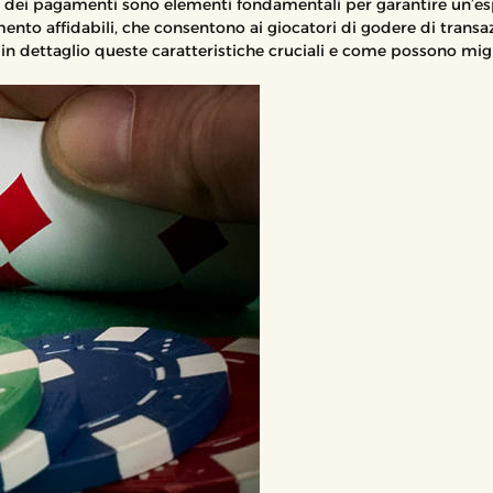
tà dei pagamenti sono elementi fondamentali per garantire un’esp
ento affidabili, che consentono ai giocatori di godere di transa
in dettaglio queste caratteristiche cruciali e come possono migl