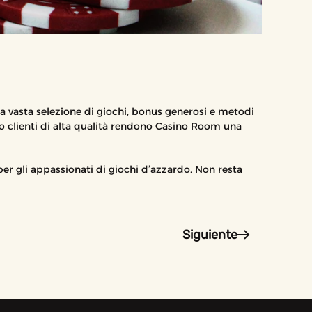
a vasta selezione di giochi, bonus generosi e metodi
rto clienti di alta qualità rendono Casino Room una
per gli appassionati di giochi d’azzardo. Non resta
Siguiente