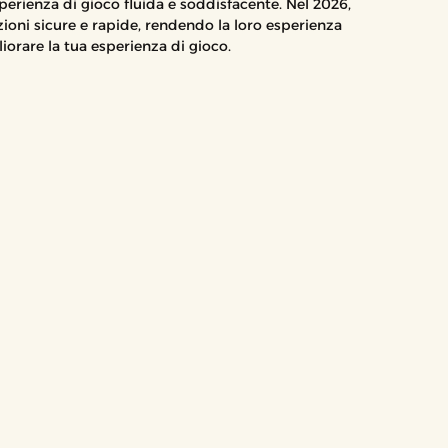
erienza di gioco fluida e soddisfacente. Nel 2026,
zioni sicure e rapide, rendendo la loro esperienza
iorare la tua esperienza di gioco.