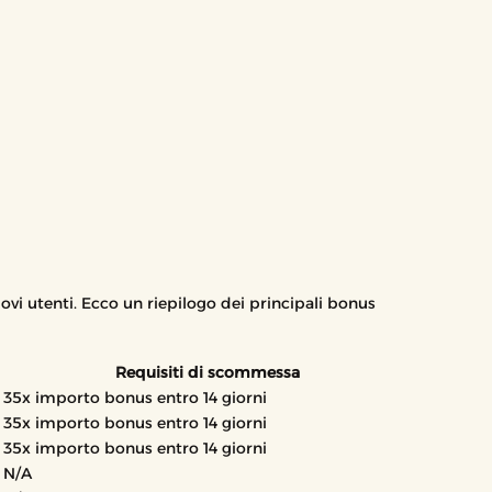
i utenti. Ecco un riepilogo dei principali bonus
Requisiti di scommessa
35x importo bonus entro 14 giorni
35x importo bonus entro 14 giorni
35x importo bonus entro 14 giorni
N/A