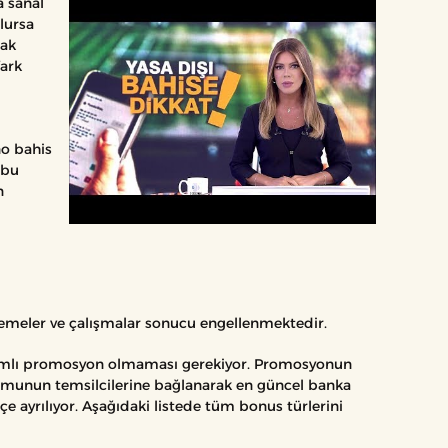
a sanal
lursa
rak
fark
no bahis
 bu
n
tlemeler ve çalışmalar sonucu engellenmektedir.
anımlı promosyon olmaması gerekiyor. Promosyonun
ormunun temsilcilerine bağlanarak en güncel banka
çe ayrılıyor. Aşağıdaki listede tüm bonus türlerini