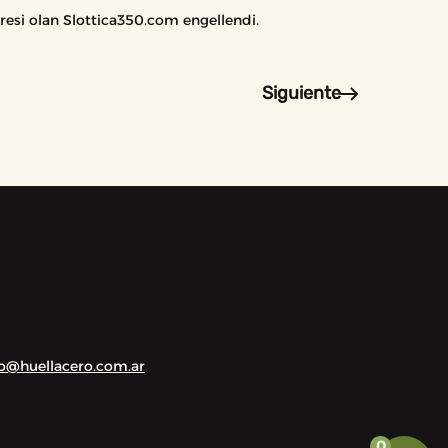
adresi olan Slottica350.com engellendi.
Siguiente
fo@huellacero.com.ar
0