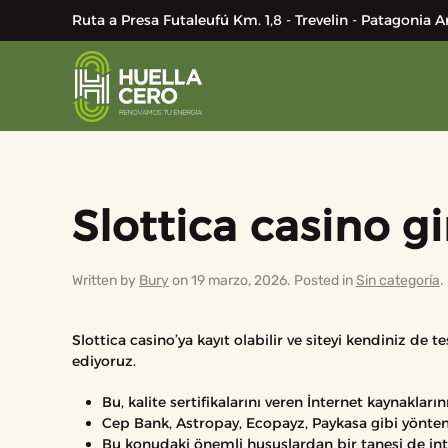
Ruta a Presa Futaleufú Km. 1,8 - Trevelin - Patagonia
Skip to main content
Slottica casino 
Written by
Bury
on
19 marzo, 2026
. Posted in
Sin categoría
.
Slottica casino’ya kayıt olabilir ve siteyi kendiniz de
ediyoruz.
Bu, kalite sertifikalarını veren İnternet kaynaklar
Cep Bank, Astropay, Ecopayz, Paykasa gibi yöntemle
Bu konudaki önemli hususlardan bir tanesi de inte