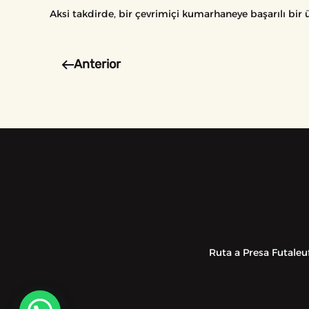
Aksi takdirde, bir çevrimiçi kumarhaneye başarılı bir üy
Anterior
Ruta a Presa Futaleuf