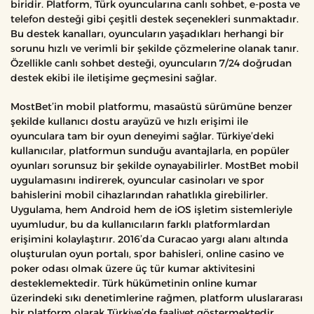
biridir. Platform, Türk oyuncularına canlı sohbet, e-posta ve
telefon desteği gibi çeşitli destek seçenekleri sunmaktadır.
Bu destek kanalları, oyuncuların yaşadıkları herhangi bir
sorunu hızlı ve verimli bir şekilde çözmelerine olanak tanır.
Özellikle canlı sohbet desteği, oyuncuların 7/24 doğrudan
destek ekibi ile iletişime geçmesini sağlar.
MostBet’in mobil platformu, masaüstü sürümüne benzer
şekilde kullanıcı dostu arayüzü ve hızlı erişimi ile
oyunculara tam bir oyun deneyimi sağlar. Türkiye’deki
kullanıcılar, platformun sunduğu avantajlarla, en popüler
oyunları sorunsuz bir şekilde oynayabilirler. MostBet mobil
uygulamasını indirerek, oyuncular casinoları ve spor
bahislerini mobil cihazlarından rahatlıkla girebilirler.
Uygulama, hem Android hem de iOS işletim sistemleriyle
uyumludur, bu da kullanıcıların farklı platformlardan
erişimini kolaylaştırır. 2016’da Curacao yargı alanı altında
oluşturulan oyun portalı, spor bahisleri, online casino ve
poker odası olmak üzere üç tür kumar aktivitesini
desteklemektedir. Türk hükümetinin online kumar
üzerindeki sıkı denetimlerine rağmen, platform uluslararası
bir platform olarak Türkiye’de faaliyet göstermektedir.