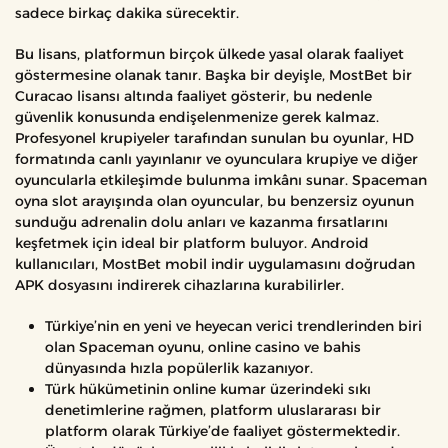
sadece birkaç dakika sürecektir.
Bu lisans, platformun birçok ülkede yasal olarak faaliyet
göstermesine olanak tanır. Başka bir deyişle, MostBet bir
Curacao lisansı altında faaliyet gösterir, bu nedenle
güvenlik konusunda endişelenmenize gerek kalmaz.
Profesyonel krupiyeler tarafından sunulan bu oyunlar, HD
formatında canlı yayınlanır ve oyunculara krupiye ve diğer
oyuncularla etkileşimde bulunma imkânı sunar. Spaceman
oyna slot arayışında olan oyuncular, bu benzersiz oyunun
sunduğu adrenalin dolu anları ve kazanma fırsatlarını
keşfetmek için ideal bir platform buluyor. Android
kullanıcıları, MostBet mobil indir uygulamasını doğrudan
APK dosyasını indirerek cihazlarına kurabilirler.
Türkiye’nin en yeni ve heyecan verici trendlerinden biri
olan Spaceman oyunu, online casino ve bahis
dünyasında hızla popülerlik kazanıyor.
Türk hükümetinin online kumar üzerindeki sıkı
denetimlerine rağmen, platform uluslararası bir
platform olarak Türkiye’de faaliyet göstermektedir.