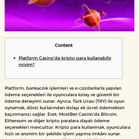
Content
Platform Casino’da kripto para kullanabilir
miyim?
Platform, bankacılık işlemleri ve e-cüzdanlarla yapılan
ödeme seçenekleri ile oyunculara kolay ve güvenli bir
ödeme deneyimi sunar. Ayrıca, Türk Lirası (TRY) ile oyun
oynamak, döviz kurlarından dolayı ek ücret ödemekten
kaçınmanızı sağlar. Evet, MostBet Casino’da Bitcoin,
Ethereum ve diğer kripto paralara dayalı ödeme
seçenekleri mevcuttur. Kripto para kullanmak, oyunculara
hızlı ve anonim bir şekilde işlem yapma imkânı sunar.