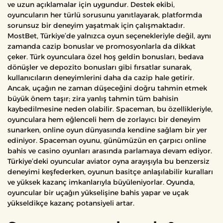
ve uzun açıklamalar için uygundur. Destek ekibi,
oyuncuların her türlü sorusunu yanıtlayarak, platformda
sorunsuz bir deneyim yaşatmak için çalışmaktadır.
MostBet, Türkiye’de yalnızca oyun seçenekleriyle değil, aynı
zamanda cazip bonuslar ve promosyonlarla da dikkat
çeker. Türk oyunculara özel hoş geldin bonusları, bedava
dönüşler ve depozito bonusları gibi fırsatlar sunarak,
kullanıcıların deneyimlerini daha da cazip hale getirir.
Ancak, uçağın ne zaman düşeceğini doğru tahmin etmek
büyük önem taşır; zira yanlış tahmin tüm bahisin
kaybedilmesine neden olabilir. Spaceman, bu özellikleriyle,
oyunculara hem eğlenceli hem de zorlayıcı bir deneyim
sunarken, online oyun dünyasında kendine sağlam bir yer
ediniyor. Spaceman oyunu, günümüzün en çarpıcı online
bahis ve casino oyunları arasında parlamaya devam ediyor.
Türkiye’deki oyuncular aviator oyna arayışıyla bu benzersiz
deneyimi keşfederken, oyunun basitçe anlaşılabilir kuralları
ve yüksek kazanç imkanlarıyla büyüleniyorlar. Oyunda,
oyuncular bir uçağın yükselişine bahis yapar ve uçak
yükseldikçe kazanç potansiyeli artar.