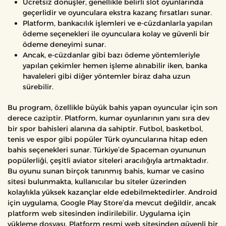
Ücretsiz dönüşler, genellikle belirli slot oyunlarında
geçerlidir ve oyunculara ekstra kazanç fırsatları sunar.
Platform, bankacılık işlemleri ve e-cüzdanlarla yapılan
ödeme seçenekleri ile oyunculara kolay ve güvenli bir
ödeme deneyimi sunar.
Ancak, e-cüzdanlar gibi bazı ödeme yöntemleriyle
yapılan çekimler hemen işleme alınabilir iken, banka
havaleleri gibi diğer yöntemler biraz daha uzun
sürebilir.
Bu program, özellikle büyük bahis yapan oyuncular için son
derece caziptir. Platform, kumar oyunlarının yanı sıra dev
bir spor bahisleri alanına da sahiptir. Futbol, basketbol,
tenis ve espor gibi popüler Türk oyuncularına hitap eden
bahis seçenekleri sunar. Türkiye’de Spaceman oyununun
popülerliği, çeşitli aviator siteleri aracılığıyla artmaktadır.
Bu oyunu sunan birçok tanınmış bahis, kumar ve casino
sitesi bulunmakta, kullanıcılar bu siteler üzerinden
kolaylıkla yüksek kazançlar elde edebilmektedirler. Android
için uygulama, Google Play Store’da mevcut değildir, ancak
platform web sitesinden indirilebilir. Uygulama için
yükleme dosyası, Platform resmi web sitesinden güvenli bir