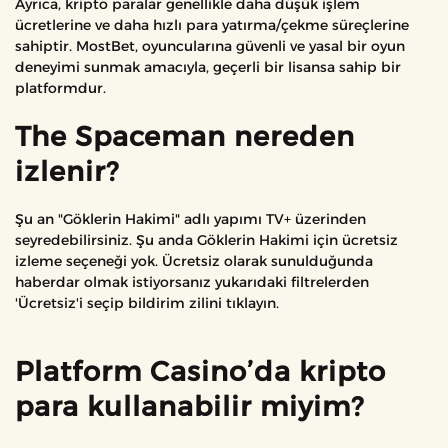
Ayrıca, kripto paralar genellikle daha düşük işlem
ücretlerine ve daha hızlı para yatırma/çekme süreçlerine
sahiptir. MostBet, oyuncularına güvenli ve yasal bir oyun
deneyimi sunmak amacıyla, geçerli bir lisansa sahip bir
platformdur.
The Spaceman nereden
izlenir?
Şu an "Göklerin Hakimi" adlı yapımı TV+ üzerinden
seyredebilirsiniz. Şu anda Göklerin Hakimi için ücretsiz
izleme seçeneği yok. Ücretsiz olarak sunulduğunda
haberdar olmak istiyorsanız yukarıdaki filtrelerden
'Ücretsiz'i seçip bildirim zilini tıklayın.
Platform Casino’da kripto
para kullanabilir miyim?