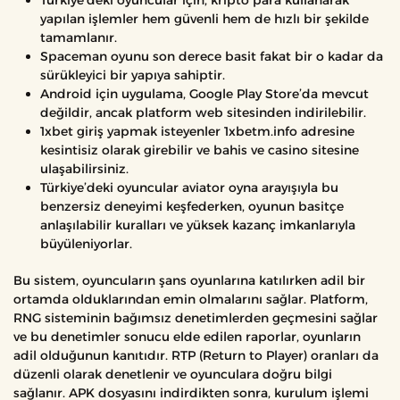
Türkiye’deki oyuncular için, kripto para kullanarak
yapılan işlemler hem güvenli hem de hızlı bir şekilde
tamamlanır.
Spaceman oyunu son derece basit fakat bir o kadar da
sürükleyici bir yapıya sahiptir.
Android için uygulama, Google Play Store’da mevcut
değildir, ancak platform web sitesinden indirilebilir.
1xbet giriş yapmak isteyenler 1xbetm.info adresine
kesintisiz olarak girebilir ve bahis ve casino sitesine
ulaşabilirsiniz.
Türkiye’deki oyuncular aviator oyna arayışıyla bu
benzersiz deneyimi keşfederken, oyunun basitçe
anlaşılabilir kuralları ve yüksek kazanç imkanlarıyla
büyüleniyorlar.
Bu sistem, oyuncuların şans oyunlarına katılırken adil bir
ortamda olduklarından emin olmalarını sağlar. Platform,
RNG sisteminin bağımsız denetimlerden geçmesini sağlar
ve bu denetimler sonucu elde edilen raporlar, oyunların
adil olduğunun kanıtıdır. RTP (Return to Player) oranları da
düzenli olarak denetlenir ve oyunculara doğru bilgi
sağlanır. APK dosyasını indirdikten sonra, kurulum işlemi