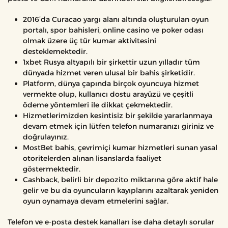
2016’da Curacao yargı alanı altında oluşturulan oyun
portalı, spor bahisleri, online casino ve poker odası
olmak üzere üç tür kumar aktivitesini
desteklemektedir.
1xbet Rusya altyapılı bir şirkettir uzun yılladır tüm
dünyada hizmet veren ulusal bir bahis şirketidir.
Platform, dünya çapında birçok oyuncuya hizmet
vermekte olup, kullanıcı dostu arayüzü ve çeşitli
ödeme yöntemleri ile dikkat çekmektedir.
Hizmetlerimizden kesintisiz bir şekilde yararlanmaya
devam etmek için lütfen telefon numaranızı giriniz ve
doğrulayınız.
MostBet bahis, çevrimiçi kumar hizmetleri sunan yasal
otoritelerden alınan lisanslarda faaliyet
göstermektedir.
Cashback, belirli bir depozito miktarına göre aktif hale
gelir ve bu da oyuncuların kayıplarını azaltarak yeniden
oyun oynamaya devam etmelerini sağlar.
Telefon ve e-posta destek kanalları ise daha detaylı sorular