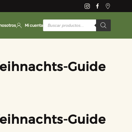
Products
search
nosotros
Mi cuenta
Weihnachts‑Guide
Weihnachts‑Guide