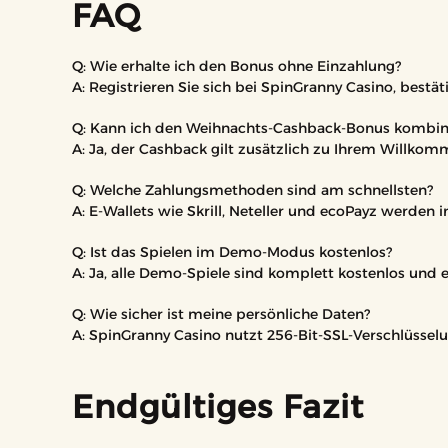
FAQ
Q: Wie erhalte ich den Bonus ohne Einzahlung?
A: Registrieren Sie sich bei SpinGranny Casino, best
Q: Kann ich den Weihnachts‑Cashback‑Bonus kombin
A: Ja, der Cashback gilt zusätzlich zu Ihrem Willko
Q: Welche Zahlungsmethoden sind am schnellsten?
A: E‑Wallets wie Skrill, Neteller und ecoPayz werden 
Q: Ist das Spielen im Demo‑Modus kostenlos?
A: Ja, alle Demo‑Spiele sind komplett kostenlos und e
Q: Wie sicher ist meine persönliche Daten?
A: SpinGranny Casino nutzt 256‑Bit‑SSL‑Verschlüsselu
Endgültiges Fazit