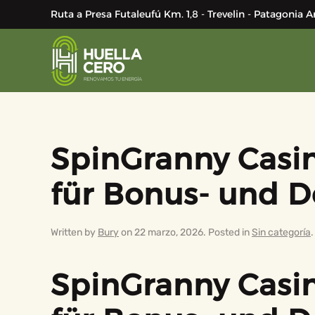
Ruta a Presa Futaleufú Km. 1,8 - Trevelin - Patagonia
Skip to main content
SpinGranny Casin
für Bonus‑ und 
Written by
Bury
on
22 marzo, 2026
. Posted in
Sin categoría
.
SpinGranny Casin