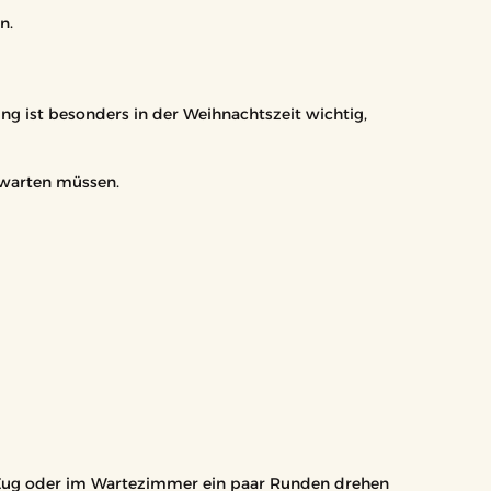
n.
ng ist besonders in der Weihnachtszeit wichtig,
 warten müssen.
im Zug oder im Wartezimmer ein paar Runden drehen