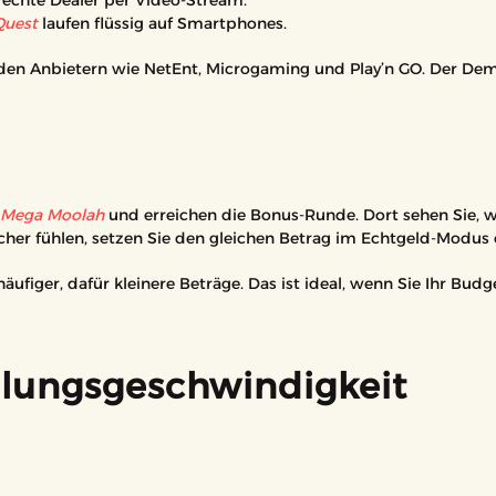
 – echte Dealer per Video‑Stream.
Quest
laufen flüssig auf Smartphones.
nden Anbietern wie NetEnt, Microgaming und Play’n GO. Der Demo
Mega Moolah
und erreichen die Bonus‑Runde. Dort sehen Sie, wi
sicher fühlen, setzen Sie den gleichen Betrag im Echtgeld‑Modus
n häufiger, dafür kleinere Beträge. Das ist ideal, wenn Sie Ihr
lungsgeschwindigkeit