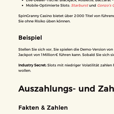
Live‑Dealer‑Tische: Blackjack, Roulette, Baccarat
Mobile‑Optimierte Slots:
Starburst
und
Gonzo’s 
SpinGranny Casino bietet über 2 000 Titel von führe
Sie ohne Risiko üben können.
Beispiel
Stellen Sie sich vor, Sie spielen die Demo‑Version von
Jackpot von 1 Million € führen kann. Sobald Sie sich 
Industry Secret:
Slots mit niedriger Volatilität zahle
wollen.
Auszahlungs‑ und Zah
Fakten & Zahlen