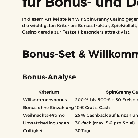
für Bonus‑ und 
In diesem Artikel stellen wir SpinGranny Casino ge
die wichtigsten Kriterien: Bonusstruktur, Spielvielf
Casino gerade zur Festzeit besonders attraktiv ist.
Bonus‑Set & Willkom
Bonus‑Analyse
Kriterium
SpinGranny Ca
Willkommensbonus
200 % bis 500 € + 50 Freispi
Bonus ohne Einzahlung
10 € Gratis‑Cash
Weihnachts‑Promo
25 % Cashback auf Einzahl
Umsatzbedingungen
30‑fach (max. 5 € pro Spiel)
Gültigkeit
30 Tage