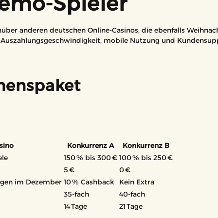
Demo‑Spieler
genüber anderen deutschen Online‑Casinos, die ebenfalls Weihn
alt, Auszahlungs­geschwindigkeit, mobile Nutzung und Kundensupp
menspaket
sino
Konkurrenz A
Konkurrenz B
ele
150 % bis 300 €
100 % bis 250 €
5 €
0 €
ungen im Dezember
10 % Cashback
Kein Extra
35‑fach
40‑fach
14 Tage
21 Tage