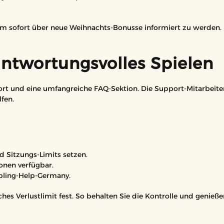
um sofort über neue Weihnachts‑Bonusse informiert zu werden.
ntwortungsvolles Spielen
port und eine umfangreiche FAQ‑Sektion. Die Support‑Mitarbeit
fen.
nd Sitzungs‑Limits setzen.
onen verfügbar.
mbling‑Help‑Germany.
hes Verlustlimit fest. So behalten Sie die Kontrolle und genieß