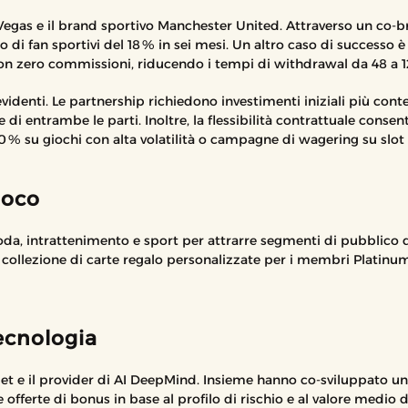
gas e il brand sportivo Manchester United. Attraverso un co‑bra
 di fan sportivi del 18 % in sei mesi. Un altro caso di successo è
 zero commissioni, riducendo i tempi di withdrawal da 48 a 12
 evidenti. Le partnership richiedono investimenti iniziali più co
i entrambe le parti. Inoltre, la flessibilità contrattuale conse
% su giochi con alta volatilità o campagne di wagering su slo
ioco
da, intrattenimento e sport per attrarre segmenti di pubblico di
collezione di carte regalo personalizzate per i membri Platinu
ecnologia
nibet e il provider di AI DeepMind. Insieme hanno co‑sviluppato 
fferte di bonus in base al profilo di rischio e al valore medio de