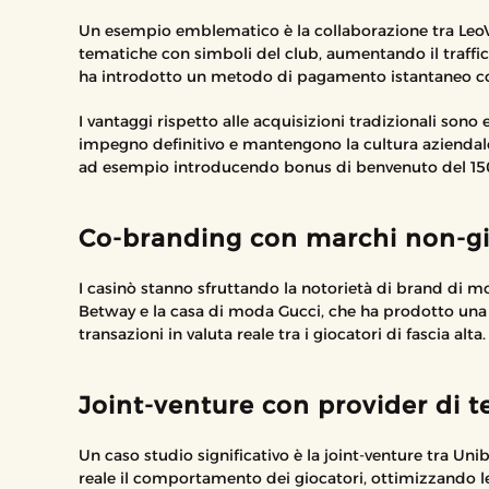
Un esempio emblematico è la collaborazione tra LeoVe
tematiche con simboli del club, aumentando il traffico
ha introdotto un metodo di pagamento istantaneo con
I vantaggi rispetto alle acquisizioni tradizionali sono
impegno definitivo e mantengono la cultura aziendale d
ad esempio introducendo bonus di benvenuto del 150 
Co‑branding con marchi non‑g
I casinò stanno sfruttando la notorietà di brand di mo
Betway e la casa di moda Gucci, che ha prodotto una 
transazioni in valuta reale tra i giocatori di fascia alta.
Joint‑venture con provider di t
Un caso studio significativo è la joint‑venture tra U
reale il comportamento dei giocatori, ottimizzando le o