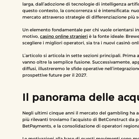
larga, dall’adozione di tecnologie di intelligenza arti
questo contesto, la concorrenza si è intensificata: n
mercato attraverso strategie di differenziazione più so
Un elemento fondamentale per chi vuole orientarsi in 
motivo,
casino online stranieri
è la fonte ideale: Brewe
scegliere i migliori operatori, sia tra i nuovi casinò on
L’articolo si articola in sette sezioni principali. Pri
vanno oltre la semplice fusione. Successivamente, app
diffusi, illustreremo le sfide operative nell’integraz
prospettive future per il 2027.
Il panorama delle acqu
Negli ultimi cinque anni il mercato del gambling ha a
più rilevanti troviamo l’acquisto di BetConstruct da p
BetPayments, e la consolidazione di operatori regional
Le motivazioni alla base di questi movimenti sono mol