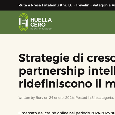
Ruta a Presa Futaleufú Km. 1,8 - Trevelin - Patagonia
Skip to main content
Strategie di cres
partnership intel
ridefiniscono il 
Written by
Bury
on
24 enero, 2026
. Posted in
Sin categoría
.
Il mercato dei casinò online nel periodo 2024‑2025 s