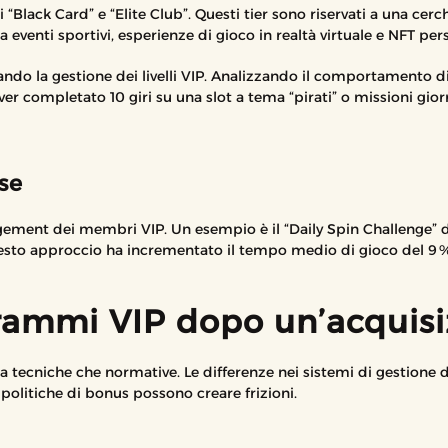
 “Black Card” e “Elite Club”. Questi tier sono riservati a una cerc
a eventi sportivi, esperienze di gioco in realtà virtuale e NFT pe
ndo la gestione dei livelli VIP. Analizzando il comportamento di 
completato 10 giri su una slot a tema “pirati” o missioni giorna
se
gement dei membri VIP. Un esempio è il “Daily Spin Challenge” di
Questo approccio ha incrementato il tempo medio di gioco del 9 
rammi VIP dopo un’acquisiz
a tecniche che normative. Le differenze nei sistemi di gestione d
 politiche di bonus possono creare frizioni.