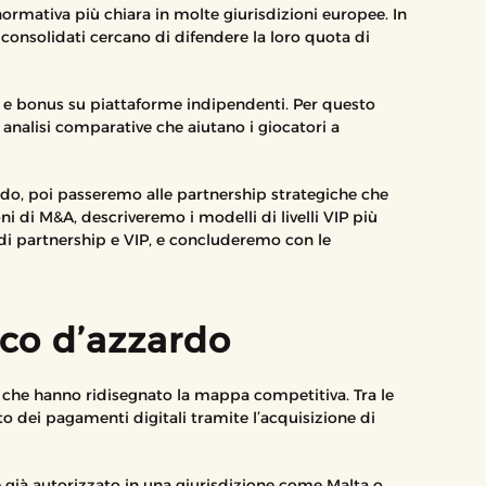
 normativa più chiara in molte giurisdizioni europee. In
consolidati cercano di difendere la loro quota di
e e bonus su piattaforme indipendenti. Per questo
 analisi comparative che aiutano i giocatori a
zardo, poi passeremo alle partnership strategiche che
 di M&A, descriveremo i modelli di livelli VIP più
I di partnership e VIP, e concluderemo con le
oco d’azzardo
) che hanno ridisegnato la mappa competitiva. Tra le
o dei pagamenti digitali tramite l’acquisizione di
e già autorizzato in una giurisdizione come Malta o