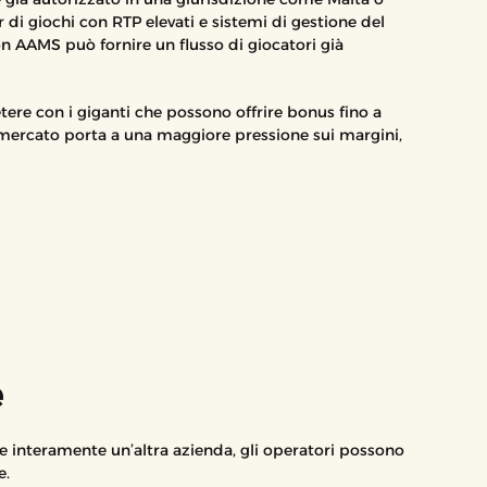
di giochi con RTP elevati e sistemi di gestione del
non AAMS può fornire un flusso di giocatori già
etere con i giganti che possono offrire bonus fino a
 mercato porta a una maggiore pressione sui margini,
e
re interamente un’altra azienda, gli operatori possono
e.