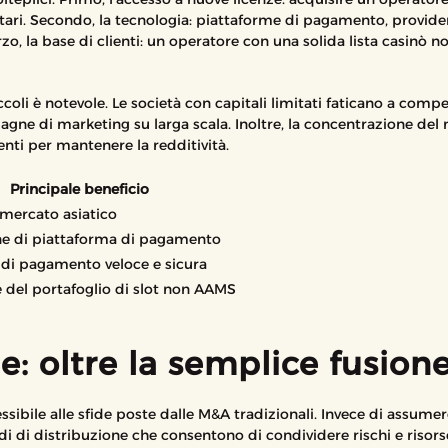
ri. Secondo, la tecnologia: piattaforme di pagamento, provider 
rzo, la base di clienti: un operatore con una solida lista casinò 
coli è notevole. Le società con capitali limitati faticano a comp
gne di marketing su larga scala. Inoltre, la concentrazione del
enti per mantenere la redditività.
Principale beneficio
 mercato asiatico
ne di piattaforma di pagamento
 di pagamento veloce e sicura
 del portafoglio di slot non AAMS
e: oltre la semplice fusion
sibile alle sfide poste dalle M&A tradizionali. Invece di assume
di di distribuzione che consentono di condividere rischi e risors