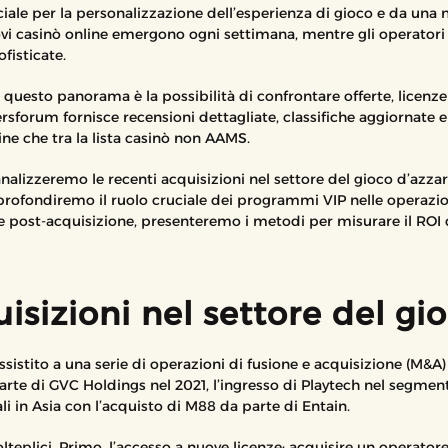
ficiale per la personalizzazione dell’esperienza di gioco e da una
uovi casinò online emergono ogni settimana, mentre gli operatori 
fisticate.
questo panorama è la possibilità di confrontare offerte, licenz
rsforum fornisce recensioni dettagliate, classifiche aggiornate e
line che tra la lista casinò non AAMS.
ma analizzeremo le recenti acquisizioni nel settore del gioco d’az
rofondiremo il ruolo cruciale dei programmi VIP nelle operazioni
ione post‑acquisizione, presenteremo i metodi per misurare il RO
isizioni nel settore del gi
ssistito a una serie di operazioni di fusione e acquisizione (M&A
arte di GVC Holdings nel 2021, l’ingresso di Playtech nel segment
i in Asia con l’acquisto di M88 da parte di Entain.
teplici. Primo, l’accesso a nuove licenze: acquisire un operator