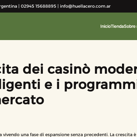
 Argentina | 02945 15688895 | info@huellacero.com.ar
Inicio
Tienda
Sobre 
cita dei casinò mode
ligenti e i programm
mercato
ta vivendo una fase di espansione senza precedenti. La crescita