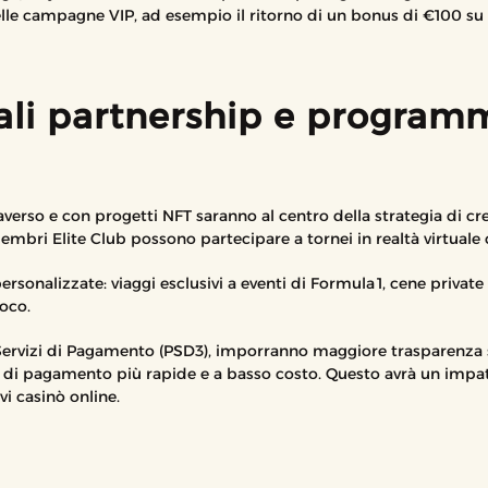
e campagne VIP, ad esempio il ritorno di un bonus di €100 su s
uali partnership e program
verso e con progetti NFT saranno al centro della strategia di cr
bri Elite Club possono partecipare a tornei in realtà virtuale 
sonalizzate: viaggi esclusivi a eventi di Formula 1, cene private
oco.
ui Servizi di Pagamento (PSD3), imporranno maggiore trasparenza s
ni di pagamento più rapide e a basso costo. Questo avrà un impa
vi casinò online.