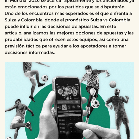
El Mundial 2026 se acerca rápidamente y los aficionados ya
están emocionados por los partidos que se disputarán.
Uno de los encuentros más esperados es el que enfrenta a
Suiza y Colombia, donde el
pronóstico Suiza vs Colombia
puede influir en las decisiones de apuestas. En este
artículo, analizamos las mejores opciones de apuestas y las
probabilidades que ofrecen estos equipos, así como una
previsión táctica para ayudar a los apostadores a tomar
decisiones informadas.