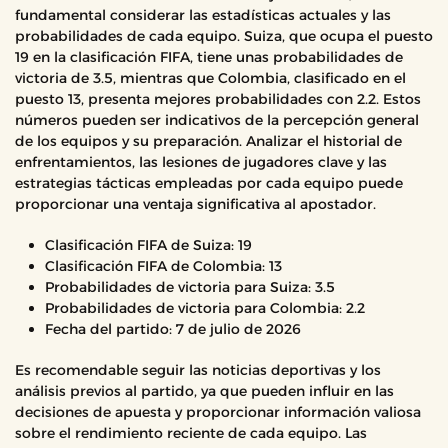
fundamental considerar las estadísticas actuales y las
probabilidades de cada equipo. Suiza, que ocupa el puesto
19 en la clasificación FIFA, tiene unas probabilidades de
victoria de 3.5, mientras que Colombia, clasificado en el
puesto 13, presenta mejores probabilidades con 2.2. Estos
números pueden ser indicativos de la percepción general
de los equipos y su preparación. Analizar el historial de
enfrentamientos, las lesiones de jugadores clave y las
estrategias tácticas empleadas por cada equipo puede
proporcionar una ventaja significativa al apostador.
Clasificación FIFA de Suiza: 19
Clasificación FIFA de Colombia: 13
Probabilidades de victoria para Suiza: 3.5
Probabilidades de victoria para Colombia: 2.2
Fecha del partido: 7 de julio de 2026
Es recomendable seguir las noticias deportivas y los
análisis previos al partido, ya que pueden influir en las
decisiones de apuesta y proporcionar información valiosa
sobre el rendimiento reciente de cada equipo. Las