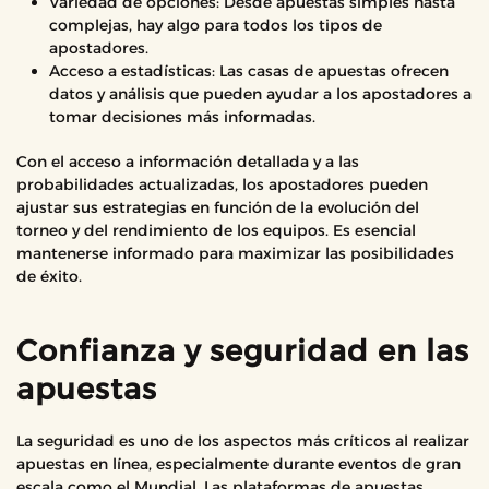
Variedad de opciones: Desde apuestas simples hasta
complejas, hay algo para todos los tipos de
apostadores.
Acceso a estadísticas: Las casas de apuestas ofrecen
datos y análisis que pueden ayudar a los apostadores a
tomar decisiones más informadas.
Con el acceso a información detallada y a las
probabilidades actualizadas, los apostadores pueden
ajustar sus estrategias en función de la evolución del
torneo y del rendimiento de los equipos. Es esencial
mantenerse informado para maximizar las posibilidades
de éxito.
Confianza y seguridad en las
apuestas
La seguridad es uno de los aspectos más críticos al realizar
apuestas en línea, especialmente durante eventos de gran
escala como el Mundial. Las plataformas de apuestas