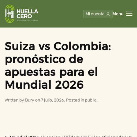
Mi cuenta
Menu
Skip to main content
Suiza vs Colombia:
pronóstico de
apuestas para el
Mundial 2026
Written by
Bury
on
7 julio, 2026
. Posted in
public
.