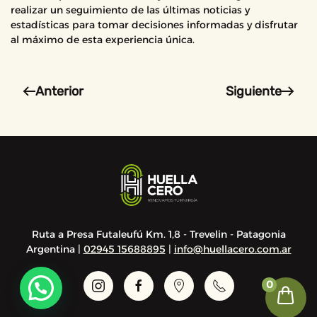
realizar un seguimiento de las últimas noticias y
estadísticas para tomar decisiones informadas y disfrutar
al máximo de esta experiencia única.
Anterior
Siguiente
Ruta a Presa Futaleufú Km. 1,8 - Trevelin - Patagonia
Argentina |
02945 15688895
|
info@huellacero.com.ar
0