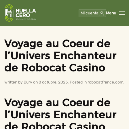
Mi cuenta
Menu
Skip to main content
Voyage au Coeur de
l’Univers Enchanteur
de Robocat Casino
Written by
Bury
on
8 octubre, 2025
. Posted in
robocatfrance.com
.
Voyage au Coeur de
l’Univers Enchanteur
de Robocat Casino