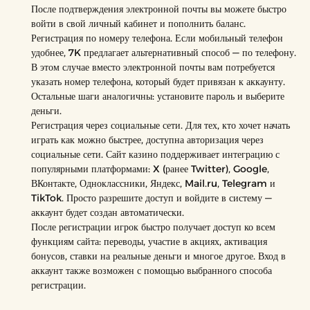
После подтверждения электронной почты вы можете быстро
войти в свой личный кабинет и пополнить баланс.
Регистрация по номеру телефона. Если мобильный телефон
удобнее, 7K предлагает альтернативный способ — по телефону.
В этом случае вместо электронной почты вам потребуется
указать номер телефона, который будет привязан к аккаунту.
Остальные шаги аналогичны: установите пароль и выберите
деньги.
Регистрация через социальные сети. Для тех, кто хочет начать
играть как можно быстрее, доступна авторизация через
социальные сети. Сайт казино поддерживает интеграцию с
популярными платформами: X (ранее Twitter), Google,
ВКонтакте, Одноклассники, Яндекс, Mail.ru, Telegram и
TikTok. Просто разрешите доступ и войдите в систему —
аккаунт будет создан автоматически.
После регистрации игрок быстро получает доступ ко всем
функциям сайта: переводы, участие в акциях, активация
бонусов, ставки на реальные деньги и многое другое. Вход в
аккаунт также возможен с помощью выбранного способа
регистрации.