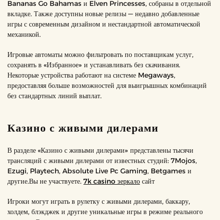
Bananas Go Bahamas и Elven Princesses, собраны в отдельной
вкладке. Также доступны новые релизы — недавно добавленные
игры с современным дизайном и нестандартной автоматической
механикой.
Игровые автоматы можно фильтровать по поставщикам услуг,
сохранять в «Избранное» и устанавливать без скачивания.
Некоторые устройства работают на системе Megaways,
предоставляя больше возможностей для выигрышных комбинаций
без стандартных линий выплат.
Казино с живыми дилерами
В разделе «Казино с живыми дилерами» представлены тысячи
трансляций с живыми дилерами от известных студий: 7Mojos,
Ezugi, Playtech, Absolute Live Pc Gaming, Betgames и
другие.Вы не участвуете.
7k casino зеркало
сайт
Игроки могут играть в рулетку с живыми дилерами, баккару,
холдем, блэкджек и другие уникальные игры в режиме реального