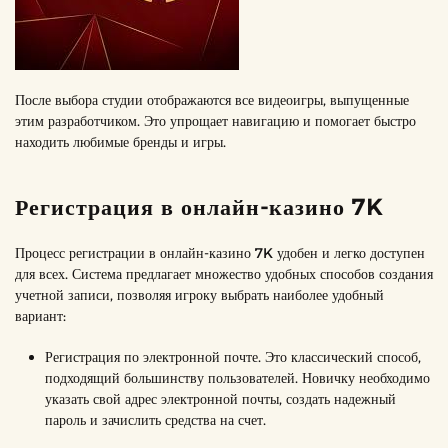
После выбора студии отображаются все видеоигры, выпущенные
этим разработчиком. Это упрощает навигацию и помогает быстро
находить любимые бренды и игры.
Регистрация в онлайн-казино 7K
Процесс регистрации в онлайн-казино 7K удобен и легко доступен
для всех. Система предлагает множество удобных способов создания
учетной записи, позволяя игроку выбрать наиболее удобный
вариант:
Регистрация по электронной почте. Это классический способ,
подходящий большинству пользователей. Новичку необходимо
указать свой адрес электронной почты, создать надежный
пароль и зачислить средства на счет.