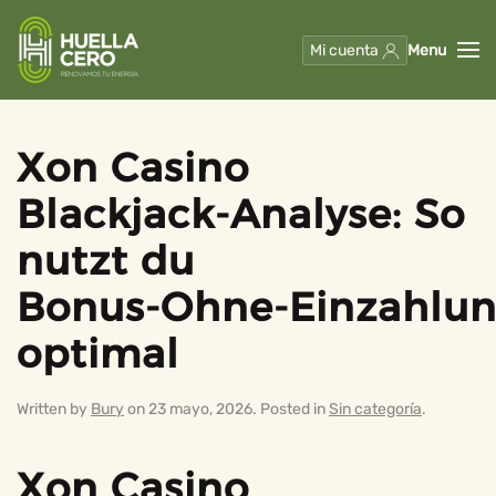
Mi cuenta
Menu
Skip to main content
Xon Casino
Blackjack‑Analyse: So
nutzt du
Bonus‑Ohne‑Einzahlu
optimal
Written by
Bury
on
23 mayo, 2026
. Posted in
Sin categoría
.
Xon Casino