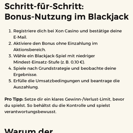
Schritt‑für‑Schritt:
Bonus‑Nutzung im Blackjack
Registriere dich bei Xon Casino und bestätige deine
E‑Mail.
Aktiviere den Bonus ohne Einzahlung im
Aktionsbereich.
Wähle ein Blackjack‑Spiel mit niedriger
Mindest‑Einsatz‑Stufe (z. B. 0,10 €).
Spiele nach Grundstrategie und beobachte deine
Ergebnisse.
Erfülle die Umsatzbedingungen und beantrage die
Auszahlung.
Pro Tipp:
Setze dir ein klares Gewinn‑/Verlust‑Limit, bevor
du spielst. So behältst du die Kontrolle und spielst
verantwortungsbewusst.
Warum der