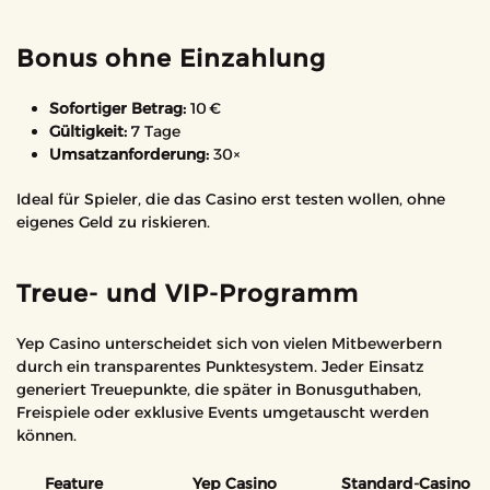
Bonus ohne Einzahlung
Sofortiger Betrag:
10 €
Gültigkeit:
7 Tage
Umsatzanforderung:
30×
Ideal für Spieler, die das Casino erst testen wollen, ohne
eigenes Geld zu riskieren.
Treue‑ und VIP‑Programm
Yep Casino unterscheidet sich von vielen Mitbewerbern
durch ein transparentes Punktesystem. Jeder Einsatz
generiert Treuepunkte, die später in Bonusguthaben,
Freispiele oder exklusive Events umgetauscht werden
können.
Feature
Yep Casino
Standard‑Casino