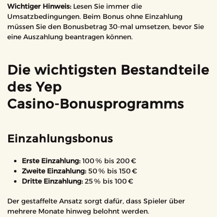
Wichtiger Hinweis:
Lesen Sie immer die
Umsatzbedingungen. Beim Bonus ohne Einzahlung
müssen Sie den Bonusbetrag 30‑mal umsetzen, bevor Sie
eine Auszahlung beantragen können.
Die wichtigsten Bestandteile
des Yep
Casino‑Bonusprogramms
Einzahlungsbonus
Erste Einzahlung:
100 % bis 200 €
Zweite Einzahlung:
50 % bis 150 €
Dritte Einzahlung:
25 % bis 100 €
Der gestaffelte Ansatz sorgt dafür, dass Spieler über
mehrere Monate hinweg belohnt werden.