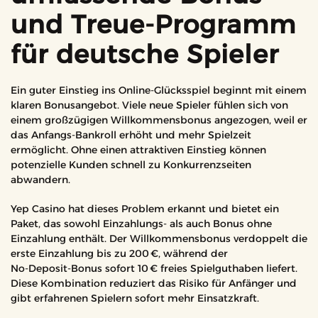
und Treue‑Programm
für deutsche Spieler
Ein guter Einstieg ins Online‑Glücksspiel beginnt mit einem
klaren Bonusangebot. Viele neue Spieler fühlen sich von
einem großzügigen Willkommensbonus angezogen, weil er
das Anfangs‑Bankroll erhöht und mehr Spielzeit
ermöglicht. Ohne einen attraktiven Einstieg können
potenzielle Kunden schnell zu Konkurrenzseiten
abwandern.
Yep Casino hat dieses Problem erkannt und bietet ein
Paket, das sowohl Einzahlungs‑ als auch Bonus ohne
Einzahlung enthält. Der Willkommensbonus verdoppelt die
erste Einzahlung bis zu 200 €, während der
No‑Deposit‑Bonus sofort 10 € freies Spielguthaben liefert.
Diese Kombination reduziert das Risiko für Anfänger und
gibt erfahrenen Spielern sofort mehr Einsatzkraft.