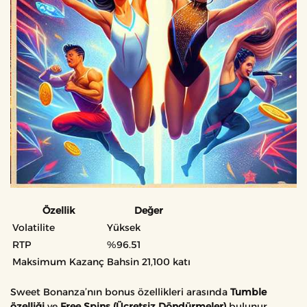
Özellik
Değer
Volatilite
Yüksek
RTP
%96.51
Maksimum Kazanç
Bahsin 21,100 katı
Sweet Bonanza’nın bonus özellikleri arasında
Tumble
özelliği
ve
Free Spins (Ücretsiz Döndürmeler)
bulunur.