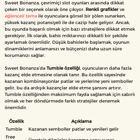
Sweet Bonanza, çevrimiçi slot oyunları arasında dikkat
çeken bir seçenek olarak öne çıkıyor.
Renkli grafikler
ve
eğlenceli tema
ile oyunculara görsel bir şölen sunarken,
yüksek kazanç potansiyeli ile de cazip hale geliyor. Ancak,
bu oyunda başarılı olmak için bazı stratejilere dikkat etmek
gerekiyor. İlk olarak, bahis miktarınızı dikkatli bir şekilde
ayarlamak önemlidir. Düşük bahislerle başlamak, oyunun
dinamiklerini anlamanızı ve bütçenizi daha uzun süre
korumanızı sağlar.
Sweet Bonanza’da
Tumble özelliği
, oyuncuların daha fazla
kazanç elde etmesine olanak tanır. Bu özellik sayesinde
kazanan kombinasyonlar patlar ve yerlerine yeni semboller
gelir, bu da ardışık kazançlar elde etme şansını artırır.
Tumble özelliğinden maksimum fayda sağlamak için sabırlı
olmak ve her döndürmede farklı stratejiler denemek
önemlidir.
Özellik
Açıklama
Tumble
Kazanan semboller patlar ve yenileri gelir
Free