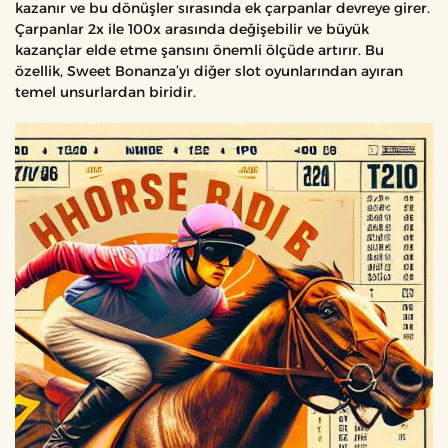
kazanır ve bu dönüşler sırasında ek çarpanlar devreye girer.
Çarpanlar 2x ile 100x arasında değişebilir ve büyük
kazançlar elde etme şansını önemli ölçüde artırır. Bu
özellik, Sweet Bonanza’yı diğer slot oyunlarından ayıran
temel unsurlardan biridir.