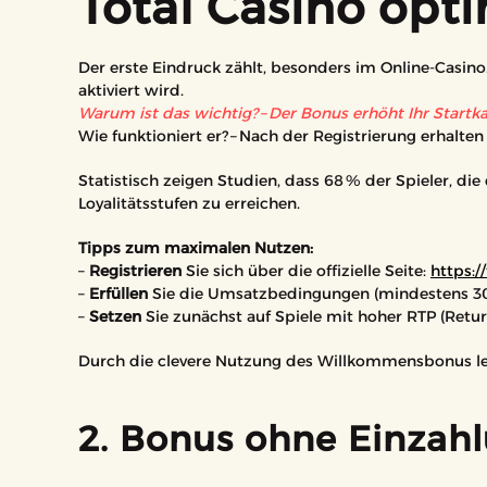
Total Casino opt
Der erste Eindruck zählt, besonders im Online‑Casin
aktiviert wird.
Warum ist das wichtig? – Der Bonus erhöht Ihr Startk
Wie funktioniert er? – Nach der Registrierung erhalten
Statistisch zeigen Studien, dass 68 % der Spieler, di
Loyalitätsstufen zu erreichen.
Tipps zum maximalen Nutzen:
–
Registrieren
Sie sich über die offizielle Seite:
https:/
–
Erfüllen
Sie die Umsatzbedingungen (mindestens 30‑f
–
Setzen
Sie zunächst auf Spiele mit hoher RTP (Return 
Durch die clevere Nutzung des Willkommensbonus leg
2. Bonus ohne Einzahlu