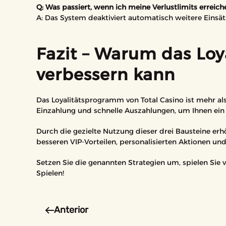
Q: Was passiert, wenn ich meine Verlustlimits erreich
A: Das System deaktiviert automatisch weitere Einsät
Fazit – Warum das Loy
verbessern kann
Das Loyalitätsprogramm von Total Casino ist mehr al
Einzahlung und schnelle Auszahlungen, um Ihnen ein 
Durch die gezielte Nutzung dieser drei Bausteine er
besseren VIP‑Vorteilen, personalisierten Aktionen u
Setzen Sie die genannten Strategien um, spielen Sie v
Spielen!
Anterior