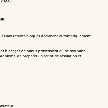
 (TMA)
MR)
s liés aux retraits bloqués déclenche automatiquement
 % des blocages de bonus provenaient d’une mauvaise
roblème, de préparer un script de résolution et
pérateur.