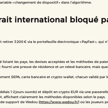
ariable « changement de dispositif » dans l’algorithme.
trait international bloqué p
retirer 3 200 € via le portefeuille électronique « PayFast », qui 
é listant les pays, les devises acceptées et les méthodes de pai
it fourni une preuve de résidence et un relevé bancaire, mais qu
rement SEPA, carte bancaire et crypto‑wallet, chacun validé par
délais 1‑2 jours ouvrés) et dépôt en crypto‑EUR via une passerell
t, affichant clairement les méthodes disponibles selon le pays.
ge de support de Wedou (
https://www.wedou.fr/
) où les joueurs 