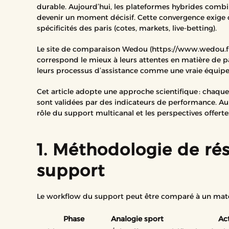
durable. Aujourd’hui, les plateformes hybrides combin
devenir un moment décisif. Cette convergence exige de
spécificités des paris (cotes, markets, live‑betting).
Le site de comparaison Wedou (https://www.wedou.fr/
correspond le mieux à leurs attentes en matière de p
leurs processus d’assistance comme une vraie équipe t
Cet article adopte une approche scientifique : chaque
sont validées par des indicateurs de performance. Au f
rôle du support multicanal et les perspectives offertes p
1. Méthodologie de rés
support
Le workflow du support peut être comparé à un matc
Phase
Analogie sport
Ac