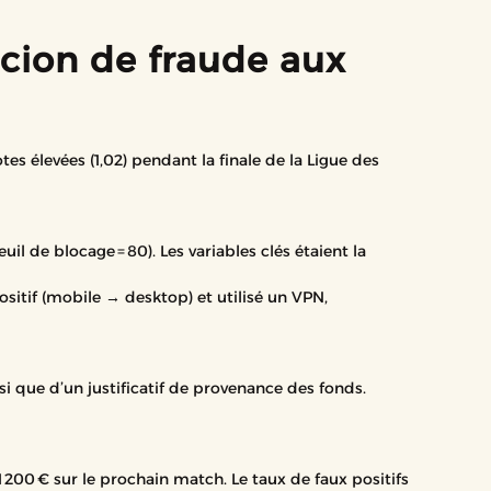
icion de fraude aux
 élevées (1,02) pendant la finale de la Ligue des
uil de blocage = 80). Les variables clés étaient la
sitif (mobile → desktop) et utilisé un VPN,
i que d’un justificatif de provenance des fonds.
 200 € sur le prochain match. Le taux de faux positifs