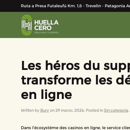
Ruta a Presa Futaleufú Km. 1,8 - Trevelin - Patagonia
Skip to main content
Les héros du supp
transforme les dé
en ligne
Written by
Bury
on
29 marzo, 2026
. Posted in
Sin categoría
.
Dans l’écosystème des casinos en ligne, le service clien