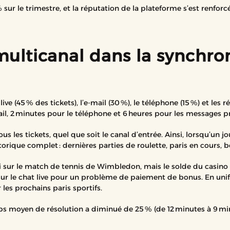
% sur le trimestre, et la réputation de la plateforme s’est renf
multicanal dans la synchron
 live (45 % des tickets), l’e‑mail (30 %), le téléphone (15 %) et 
mail, 2 minutes pour le téléphone et 6 heures pour les messages pr
ous les tickets, quel que soit le canal d’entrée. Ainsi, lorsqu’un
orique complet : dernières parties de roulette, paris en cours, b
 sur le match de tennis de Wimbledon, mais le solde du casino a
 sur le chat live pour un problème de paiement de bonus. En unif
les prochains paris sportifs.
temps moyen de résolution a diminué de 25 % (de 12 minutes à 9 mi