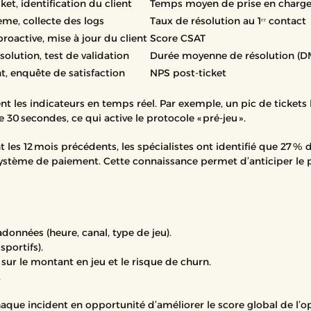
cket, identification du client
Temps moyen de prise en charge
me, collecte des logs
Taux de résolution au 1ᵉʳ contact
oactive, mise à jour du client
Score CSAT
solution, test de validation
Durée moyenne de résolution (D
nt, enquête de satisfaction
NPS post‑ticket
ent les indicateurs en temps réel. Par exemple, un pic de ticket
30 secondes, ce qui active le protocole « pré‑jeu ».
nt les 12 mois précédents, les spécialistes ont identifié que 27
ystème de paiement. Cette connaissance permet d’anticiper le p
onnées (heure, canal, type de jeu).
sportifs).
sur le montant en jeu et le risque de churn.
.
aque incident en opportunité d’améliorer le score global de l’o