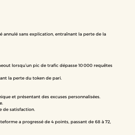
té annulé sans explication, entraînant la perte de la
meout lorsqu’un pic de trafic dépasse 10 000 requêtes
ant la perte du token de pari.
hnique et présentant des excuses personnalisées.
e.
e de satisfaction.
plateforme a progressé de 4 points, passant de 68 à 72,