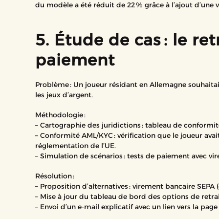
du modèle a été réduit de 22 % grâce à l’ajout d’une v
5. Étude de cas : le re
paiement
Problème : Un joueur résidant en Allemagne souhaitait 
les jeux d’argent.
Méthodologie :
– Cartographie des juridictions : tableau de conformit
– Conformité AML/KYC : vérification que le joueur ava
réglementation de l’UE.
– Simulation de scénarios : tests de paiement avec vi
Résolution :
– Proposition d’alternatives : virement bancaire SEPA (
– Mise à jour du tableau de bord des options de retrai
– Envoi d’un e‑mail explicatif avec un lien vers la pa