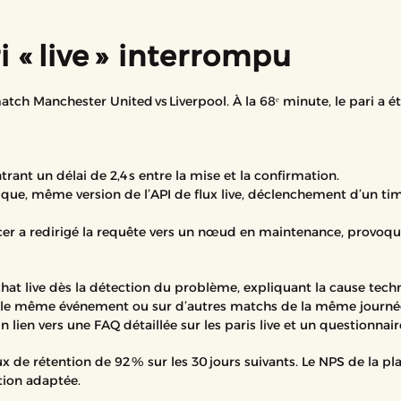
i « live » interrompu
match Manchester United vs Liverpool. À la 68ᵉ minute, le pari a é
trant un délai de 2,4 s entre la mise et la confirmation.
que, même version de l’API de flux live, déclenchement d’un ti
ancer a redirigé la requête vers un nœud en maintenance, provoqu
chat live dès la détection du problème, expliquant la cause tec
sur le même événement ou sur d’autres matchs de la même journé
un lien vers une FAQ détaillée sur les paris live et un questionnair
aux de rétention de 92 % sur les 30 jours suivants. Le NPS de la 
tion adaptée.