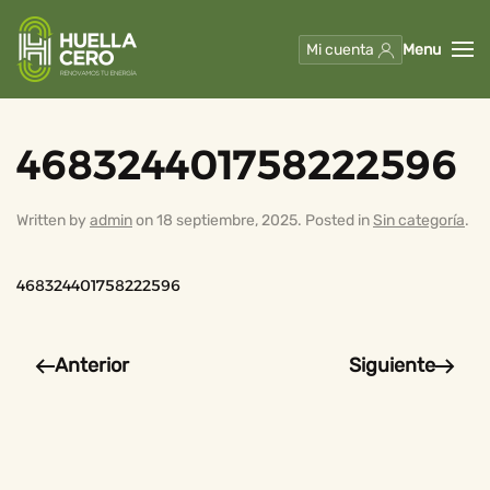
Mi cuenta
Menu
Skip to main content
468324401758222596
Written by
admin
on
18 septiembre, 2025
. Posted in
Sin categoría
.
468324401758222596
Anterior
Siguiente