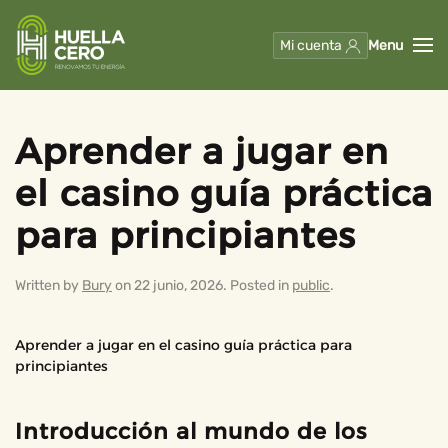
Mi cuenta
Menu
Skip to main content
Aprender a jugar en
el casino guía práctica
para principiantes
Written by
Bury
on
22 junio, 2026
. Posted in
public
.
Aprender a jugar en el casino guía práctica para
principiantes
Introducción al mundo de los