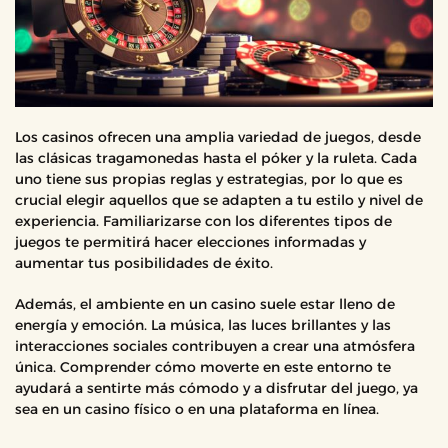
Los casinos ofrecen una amplia variedad de juegos, desde
las clásicas tragamonedas hasta el póker y la ruleta. Cada
uno tiene sus propias reglas y estrategias, por lo que es
crucial elegir aquellos que se adapten a tu estilo y nivel de
experiencia. Familiarizarse con los diferentes tipos de
juegos te permitirá hacer elecciones informadas y
aumentar tus posibilidades de éxito.
Además, el ambiente en un casino suele estar lleno de
energía y emoción. La música, las luces brillantes y las
interacciones sociales contribuyen a crear una atmósfera
única. Comprender cómo moverte en este entorno te
ayudará a sentirte más cómodo y a disfrutar del juego, ya
sea en un casino físico o en una plataforma en línea.