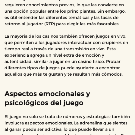
requieren conocimientos previos, lo que las convierte en
una opción popular entre los principiantes. Sin embargo,
es útil entender las diferentes temáticas y las tasas de
retorno al jugador (RTP) para elegir las más favorables.
La mayoría de los casinos también ofrecen juegos en vivo,
que permiten a los jugadores interactuar con crupieres en
tiempo real a través de una transmisión en vivo. Esta
experiencia agrega un nivel extra de emoción y
autenticidad, similar a jugar en un casino físico. Probar
diferentes tipos de juegos puede ayudarte a encontrar
aquellos que más te gustan y te resultan más cómodos.
Aspectos emocionales y
psicológicos del juego
El juego no solo se trata de números y estrategias; también
involucra aspectos emocionales. La adrenalina que sientes
al ganar puede ser adictiva, lo que puede llevar a un