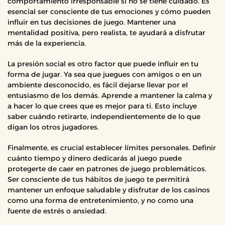
comportamiento irresponsable si no se tiene cuidado. Es
esencial ser consciente de tus emociones y cómo pueden
influir en tus decisiones de juego. Mantener una
mentalidad positiva, pero realista, te ayudará a disfrutar
más de la experiencia.
La presión social es otro factor que puede influir en tu
forma de jugar. Ya sea que juegues con amigos o en un
ambiente desconocido, es fácil dejarse llevar por el
entusiasmo de los demás. Aprende a mantener la calma y
a hacer lo que crees que es mejor para ti. Esto incluye
saber cuándo retirarte, independientemente de lo que
digan los otros jugadores.
Finalmente, es crucial establecer límites personales. Definir
cuánto tiempo y dinero dedicarás al juego puede
protegerte de caer en patrones de juego problemáticos.
Ser consciente de tus hábitos de juego te permitirá
mantener un enfoque saludable y disfrutar de los casinos
como una forma de entretenimiento, y no como una
fuente de estrés o ansiedad.