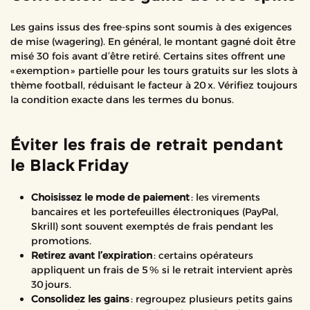
Les gains issus des free‑spins sont soumis à des exigences
de mise (wagering). En général, le montant gagné doit être
misé 30 fois avant d’être retiré. Certains sites offrent une
« exemption » partielle pour les tours gratuits sur les slots à
thème football, réduisant le facteur à 20 x. Vérifiez toujours
la condition exacte dans les termes du bonus.
Éviter les frais de retrait pendant
le Black Friday
Choisissez le mode de paiement
: les virements
bancaires et les portefeuilles électroniques (PayPal,
Skrill) sont souvent exemptés de frais pendant les
promotions.
Retirez avant l’expiration
: certains opérateurs
appliquent un frais de 5 % si le retrait intervient après
30 jours.
Consolidez les gains
: regroupez plusieurs petits gains