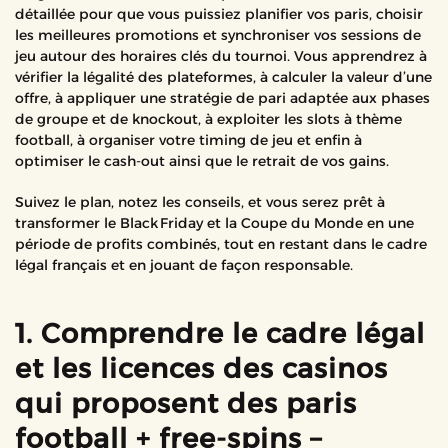
détaillée pour que vous puissiez planifier vos paris, choisir
les meilleures promotions et synchroniser vos sessions de
jeu autour des horaires clés du tournoi. Vous apprendrez à
vérifier la légalité des plateformes, à calculer la valeur d’une
offre, à appliquer une stratégie de pari adaptée aux phases
de groupe et de knockout, à exploiter les slots à thème
football, à organiser votre timing de jeu et enfin à
optimiser le cash‑out ainsi que le retrait de vos gains.
Suivez le plan, notez les conseils, et vous serez prêt à
transformer le Black Friday et la Coupe du Monde en une
période de profits combinés, tout en restant dans le cadre
légal français et en jouant de façon responsable.
1. Comprendre le cadre légal
et les licences des casinos
qui proposent des paris
football + free‑spins –