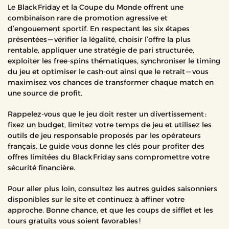
Le Black Friday et la Coupe du Monde offrent une
combinaison rare de promotion agressive et
d’engouement sportif. En respectant les six étapes
présentées — vérifier la légalité, choisir l’offre la plus
rentable, appliquer une stratégie de pari structurée,
exploiter les free‑spins thématiques, synchroniser le timing
du jeu et optimiser le cash‑out ainsi que le retrait — vous
maximisez vos chances de transformer chaque match en
une source de profit.
Rappelez‑vous que le jeu doit rester un divertissement :
fixez un budget, limitez votre temps de jeu et utilisez les
outils de jeu responsable proposés par les opérateurs
français. Le guide vous donne les clés pour profiter des
offres limitées du Black Friday sans compromettre votre
sécurité financière.
Pour aller plus loin, consultez les autres guides saisonniers
disponibles sur le site et continuez à affiner votre
approche. Bonne chance, et que les coups de sifflet et les
tours gratuits vous soient favorables !