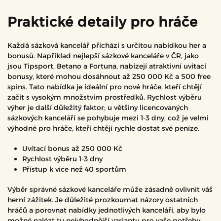
Praktické detaily pro hráče
Každá sázková kancelář přichází s určitou nabídkou her a
bonusů. Například nejlepší sázkové kanceláře v ČR, jako
jsou Tipsport, Betano a Fortuna, nabízejí atraktivní uvítací
bonusy, které mohou dosáhnout až 250 000 Kč a 500 free
spins. Tato nabídka je ideální pro nové hráče, kteří chtějí
začít s vysokým množstvím prostředků. Rychlost výběru
výher je další důležitý faktor; u většiny licencovaných
sázkových kanceláří se pohybuje mezi 1-3 dny, což je velmi
výhodné pro hráče, kteří chtějí rychle dostat své peníze.
Uvítací bonus až 250 000 Kč
Rychlost výběru 1-3 dny
Přístup k více než 40 sportům
Výběr správné sázkové kanceláře může zásadně ovlivnit váš
herní zážitek. Je důležité prozkoumat názory ostatních
hráčů a porovnat nabídky jednotlivých kanceláří, aby bylo
možné nalézt tu nejvhodnější variantu pro vaše potřeby.