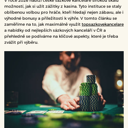
V roce 2026 nabízí české sázkové kanceláře širokou škálu
možností, jak si užít zážitky z kasina. Tyto instituce se staly
oblíbenou volbou pro hráče, kteří hledají nejen zábavu, ale i
výhodné bonusy a příležitosti k výhře. V tomto článku se
zaměříme na to, jak maximálně využít
topsazkovekancelare
a nabídky od nejlepších sázkových kanceláří v ČR a
přehledně se podíváme na klíčové aspekty, které je třeba
zvážit při výběru.