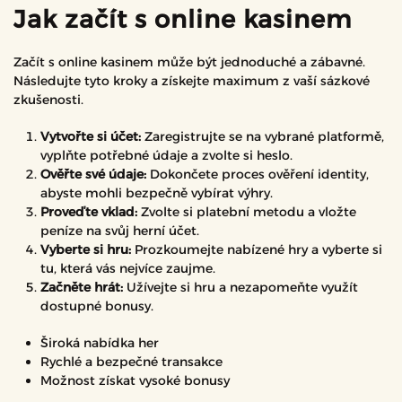
Jak začít s online kasinem
Začít s online kasinem může být jednoduché a zábavné.
Následujte tyto kroky a získejte maximum z vaší sázkové
zkušenosti.
Vytvořte si účet:
Zaregistrujte se na vybrané platformě,
vyplňte potřebné údaje a zvolte si heslo.
Ověřte své údaje:
Dokončete proces ověření identity,
abyste mohli bezpečně vybírat výhry.
Proveďte vklad:
Zvolte si platební metodu a vložte
peníze na svůj herní účet.
Vyberte si hru:
Prozkoumejte nabízené hry a vyberte si
tu, která vás nejvíce zaujme.
Začněte hrát:
Užívejte si hru a nezapomeňte využít
dostupné bonusy.
Široká nabídka her
Rychlé a bezpečné transakce
Možnost získat vysoké bonusy