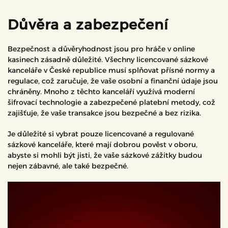
Důvěra a zabezpečení
Bezpečnost a důvěryhodnost jsou pro hráče v online
kasinech zásadně důležité. Všechny licencované sázkové
kanceláře v České republice musí splňovat přísné normy a
regulace, což zaručuje, že vaše osobní a finanční údaje jsou
chráněny. Mnoho z těchto kanceláří využívá moderní
šifrovací technologie a zabezpečené platební metody, což
zajišťuje, že vaše transakce jsou bezpečné a bez rizika.
Je důležité si vybrat pouze licencované a regulované
sázkové kanceláře, které mají dobrou pověst v oboru,
abyste si mohli být jisti, že vaše sázkové zážitky budou
nejen zábavné, ale také bezpečné.