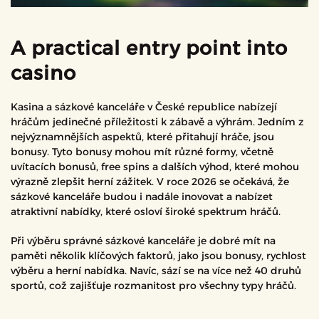
A practical entry point into
casino
Kasina a sázkové kanceláře v České republice nabízejí
hráčům jedinečné příležitosti k zábavě a výhrám. Jedním z
nejvýznamnějších aspektů, které přitahují hráče, jsou
bonusy. Tyto bonusy mohou mít různé formy, včetně
uvítacích bonusů, free spins a dalších výhod, které mohou
výrazně zlepšit herní zážitek. V roce 2026 se očekává, že
sázkové kanceláře budou i nadále inovovat a nabízet
atraktivní nabídky, které osloví široké spektrum hráčů.
Při výběru správné sázkové kanceláře je dobré mít na
paměti několik klíčových faktorů, jako jsou bonusy, rychlost
výběru a herní nabídka. Navíc, sází se na více než 40 druhů
sportů, což zajišťuje rozmanitost pro všechny typy hráčů.