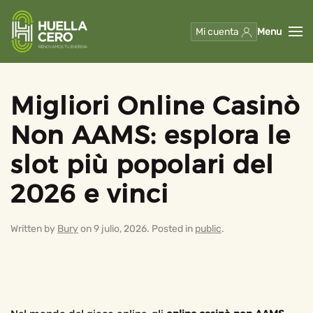
Mi cuenta
Menu
Skip to main content
Migliori Online Casinò
Non AAMS: esplora le
slot più popolari del
2026 e vinci
Written by
Bury
on
9 julio, 2026
. Posted in
public
.