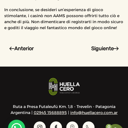
In conclusione, se desideri un’esperienza di gioco
stimolante, i casinò non AAMS possono offrirti tutto ciò e
anche di più. Non dimenticare di registrarti in modo sicuro
e goditi il viaggio nel fantastico mondo del gioco online!
Anterior
Siguiente
Ruta a Presa Futaleufú Km. 1,8 - Trevelin - Patagonia
Argentina |
02945 15688895
|
info@huellacero.com.ar
0