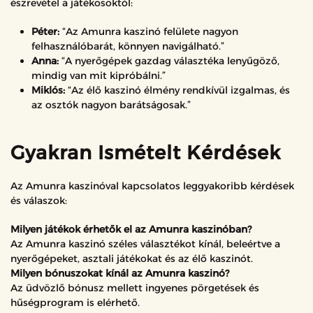
észrevétel a játékosoktól:
Péter:
“Az Amunra kaszinó felülete nagyon
felhasználóbarát, könnyen navigálható.”
Anna:
“A nyerőgépek gazdag választéka lenyűgöző,
mindig van mit kipróbálni.”
Miklós:
“Az élő kaszinó élmény rendkívül izgalmas, és
az osztók nagyon barátságosak.”
Gyakran Ismételt Kérdések
Az Amunra kaszinóval kapcsolatos leggyakoribb kérdések
és válaszok:
Milyen játékok érhetők el az Amunra kaszinóban?
Az Amunra kaszinó széles választékot kínál, beleértve a
nyerőgépeket, asztali játékokat és az élő kaszinót.
Milyen bónuszokat kínál az Amunra kaszinó?
Az üdvözlő bónusz mellett ingyenes pörgetések és
hűségprogram is elérhető.