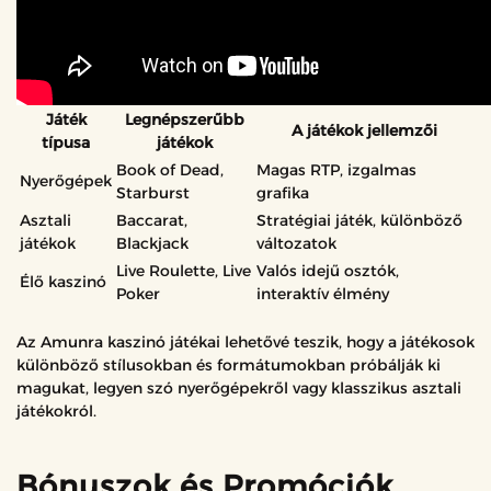
Játék
Legnépszerűbb
A játékok jellemzői
típusa
játékok
Book of Dead,
Magas RTP, izgalmas
Nyerőgépek
Starburst
grafika
Asztali
Baccarat,
Stratégiai játék, különböző
játékok
Blackjack
változatok
Live Roulette, Live
Valós idejű osztók,
Élő kaszinó
Poker
interaktív élmény
Az Amunra kaszinó játékai lehetővé teszik, hogy a játékosok
különböző stílusokban és formátumokban próbálják ki
magukat, legyen szó nyerőgépekről vagy klasszikus asztali
játékokról.
Bónuszok és Promóciók