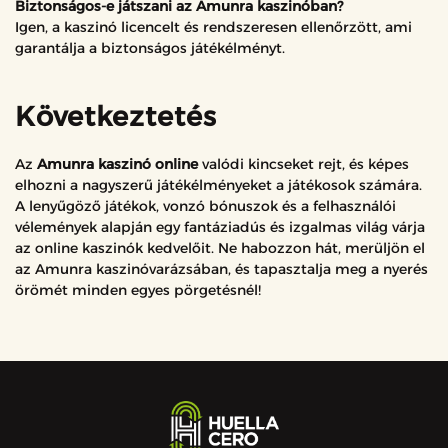
Biztonságos-e játszani az Amunra kaszinóban?
Igen, a kaszinó licencelt és rendszeresen ellenőrzött, ami
garantálja a biztonságos játékélményt.
Következtetés
Az
Amunra kaszinó online
valódi kincseket rejt, és képes
elhozni a nagyszerű játékélményeket a játékosok számára.
A lenyűgöző játékok, vonzó bónuszok és a felhasználói
vélemények alapján egy fantáziadús és izgalmas világ várja
az online kaszinók kedvelőit. Ne habozzon hát, merüljön el
az Amunra kaszinóvarázsában, és tapasztalja meg a nyerés
örömét minden egyes pörgetésnél!