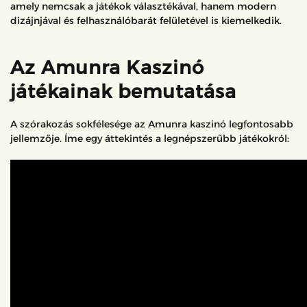
amely nemcsak a játékok választékával, hanem modern
dizájnjával és felhasználóbarát felületével is kiemelkedik.
Az Amunra Kaszinó
játékainak bemutatása
A szórakozás sokfélesége az Amunra kaszinó legfontosabb
jellemzője. Íme egy áttekintés a legnépszerűbb játékokról: