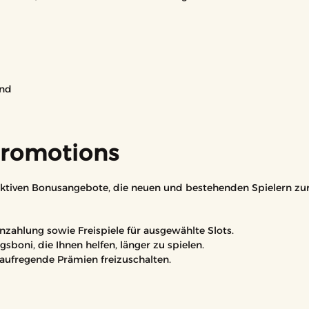
ind
romotions
aktiven Bonusangebote, die neuen und bestehenden Spielern zur 
nzahlung sowie Freispiele für ausgewählte Slots.
sboni, die Ihnen helfen, länger zu spielen.
 aufregende Prämien freizuschalten.