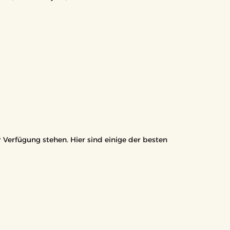
Verfügung stehen. Hier sind einige der besten