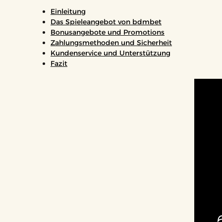
Einleitung
Das Spieleangebot von bdmbet
Bonusangebote und Promotions
Zahlungsmethoden und Sicherheit
Kundenservice und Unterstützung
Fazit