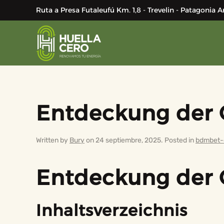
Ruta a Presa Futaleufú Km. 1,8 - Trevelin - Patagonia
Skip to main content
Entdeckung der 
Written by
Bury
on
24 septiembre, 2025
. Posted in
bdmbet-
Entdeckung der 
Inhaltsverzeichnis