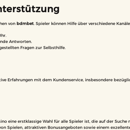
terstützung
chen von
bdmbet
. Spieler können Hilfe über verschiedene Kanäle
hr.
ende Antworten.
estellten Fragen zur Selbsthilfe.
ive Erfahrungen mit dem Kundenservice, insbesondere bezüglic
ino eine erstklassige Wahl für alle Spieler ist, die auf der Such
 von Spielen, attraktiven Bonusangeboten sowie einem exzellent