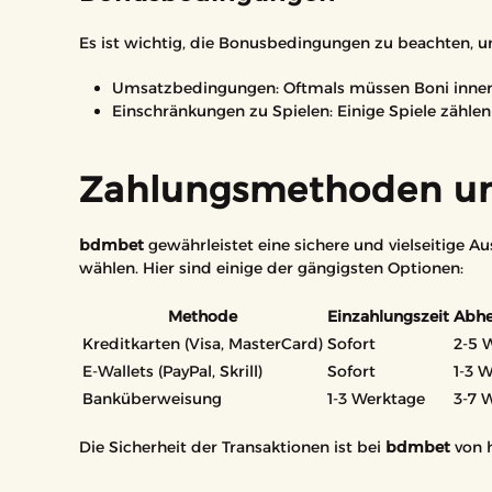
Es ist wichtig, die Bonusbedingungen zu beachten, u
Umsatzbedingungen: Oftmals müssen Boni inner
Einschränkungen zu Spielen: Einige Spiele zähle
Zahlungsmethoden un
bdmbet
gewährleistet eine sichere und vielseitige
wählen. Hier sind einige der gängigsten Optionen:
Methode
Einzahlungszeit
Abhe
Kreditkarten (Visa, MasterCard)
Sofort
2-5 
E-Wallets (PayPal, Skrill)
Sofort
1-3 
Banküberweisung
1-3 Werktage
3-7 
Die Sicherheit der Transaktionen ist bei
bdmbet
von h