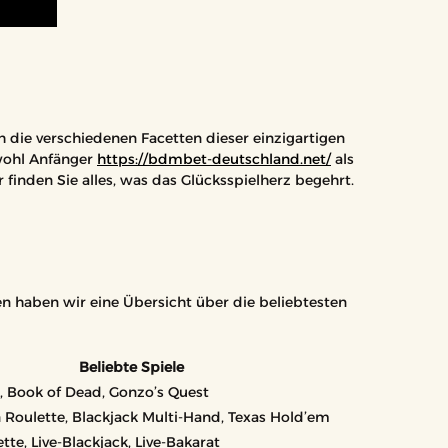
h die verschiedenen Facetten dieser einzigartigen
wohl Anfänger
https://bdmbet-deutschland.net/
als
 finden Sie alles, was das Glücksspielherz begehrt.
en haben wir eine Übersicht über die beliebtesten
Beliebte Spiele
, Book of Dead, Gonzo’s Quest
Roulette, Blackjack Multi-Hand, Texas Hold’em
tte, Live-Blackjack, Live-Bakarat