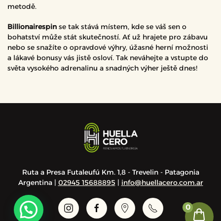
metodě.
Billionairespin
se tak stává místem, kde se váš sen o
bohatství může stát skutečností. Ať už hrajete pro zábavu
nebo se snažíte o opravdové výhry, úžasné herní možnosti
a lákavé bonusy vás jistě osloví. Tak neváhejte a vstupte do
světa vysokého adrenalinu a snadných výher ještě dnes!
Ruta a Presa Futaleufú Km. 1,8 - Trevelin - Patagonia
Argentina |
02945 15688895
|
info@huellacero.com.ar
0