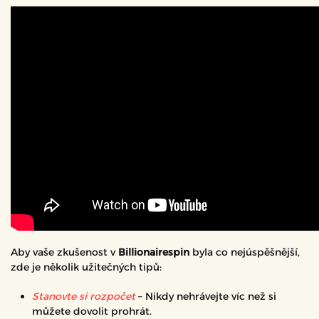
Aby vaše zkušenost v
Billionairespin
byla co nejúspěšnější,
zde je několik užitečných tipů:
Stanovte si rozpočet
– Nikdy nehrávejte víc než si
můžete dovolit prohrát.