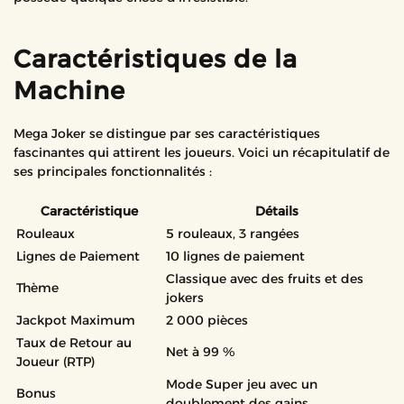
Caractéristiques de la
Machine
Mega Joker se distingue par ses caractéristiques
fascinantes qui attirent les joueurs. Voici un récapitulatif de
ses principales fonctionnalités :
Caractéristique
Détails
Rouleaux
5 rouleaux, 3 rangées
Lignes de Paiement
10 lignes de paiement
Classique avec des fruits et des
Thème
jokers
Jackpot Maximum
2 000 pièces
Taux de Retour au
Net à 99 %
Joueur (RTP)
Mode Super jeu avec un
Bonus
doublement des gains