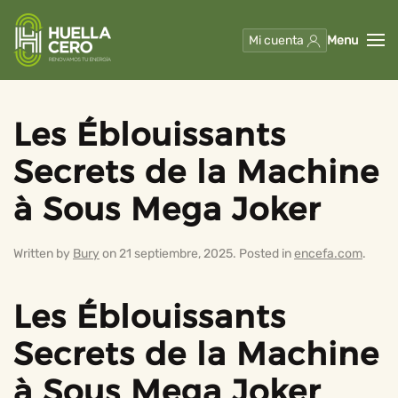
Mi cuenta
Menu
Skip to main content
Les Éblouissants
Secrets de la Machine
à Sous Mega Joker
Written by
Bury
on
21 septiembre, 2025
. Posted in
encefa.com
.
Les Éblouissants
Secrets de la Machine
à Sous Mega Joker