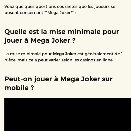
Voici quelques questions courantes que les joueurs se
posent concernant **Mega Joker** :
Quelle est la mise minimale pour
jouer à Mega Joker ?
La mise minimale pour
Mega Joker
est généralement de 1
pièce, mais cela peut varier selon les casinos en ligne.
Peut-on jouer à Mega Joker sur
mobile ?