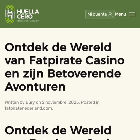
Mi cuenta
Menu
Skip to main content
Ontdek de Wereld
van Fatpirate Casino
en zijn Betoverende
Avonturen
Written by
Bury
on
2 noviembre, 2025
. Posted in
fatpiratenederland.com
.
Ontdek de Wereld