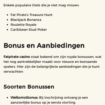
Enkele populaire titels die je niet mag missen:
Fat Pirate’s Treasure Hunt
Blackjack Bonanza
Roulette Royale
Caribbean Stud Poker
Bonus en Aanbiedingen
Fatpirate casino
staat bekend om zijn royale bonussen, wat
het nog aantrekkelijker maakt voor nieuwe en bestaande
spelers. Hier zijn de belangrijkste aanbiedingen die je kunt
verwachten:
Soorten Bonussen
Welkomstbonus:
Bij inschrijving ontvang je een
aanzienlijke bonus op je eerste storting.