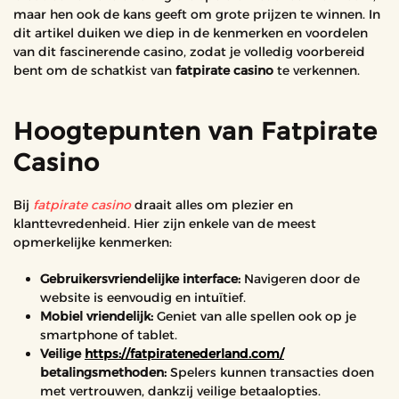
maar hen ook de kans geeft om grote prijzen te winnen. In
dit artikel duiken we diep in de kenmerken en voordelen
van dit fascinerende casino, zodat je volledig voorbereid
bent om de schatkist van
fatpirate casino
te verkennen.
Hoogtepunten van Fatpirate
Casino
Bij
fatpirate casino
draait alles om plezier en
klanttevredenheid. Hier zijn enkele van de meest
opmerkelijke kenmerken:
Gebruikersvriendelijke interface:
Navigeren door de
website is eenvoudig en intuïtief.
Mobiel vriendelijk:
Geniet van alle spellen ook op je
smartphone of tablet.
Veilige
https://fatpiratenederland.com/
betalingsmethoden:
Spelers kunnen transacties doen
met vertrouwen, dankzij veilige betaalopties.