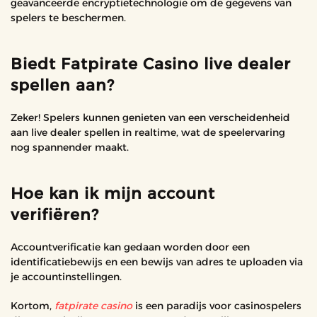
geavanceerde encryptietechnologie om de gegevens van
spelers te beschermen.
Biedt Fatpirate Casino live dealer
spellen aan?
Zeker! Spelers kunnen genieten van een verscheidenheid
aan live dealer spellen in realtime, wat de speelervaring
nog spannender maakt.
Hoe kan ik mijn account
verifiëren?
Accountverificatie kan gedaan worden door een
identificatiebewijs en een bewijs van adres te uploaden via
je accountinstellingen.
Kortom,
fatpirate casino
is een paradijs voor casinospelers