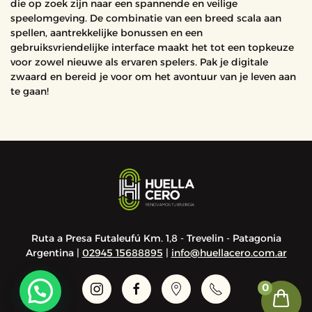
die op zoek zijn naar een spannende en veilige
speelomgeving. De combinatie van een breed scala aan
spellen, aantrekkelijke bonussen en een
gebruiksvriendelijke interface maakt het tot een topkeuze
voor zowel nieuwe als ervaren spelers. Pak je digitale
zwaard en bereid je voor om het avontuur van je leven aan
te gaan!
Ruta a Presa Futaleufú Km. 1,8 - Trevelin - Patagonia
Argentina |
02945 15688895
|
info@huellacero.com.ar
0