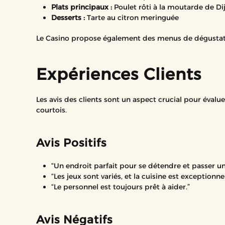
Plats principaux :
Poulet rôti à la moutarde de Di
Desserts :
Tarte au citron meringuée
Le Casino propose également des menus de dégustatio
Expériences Clients
Les avis des clients sont un aspect crucial pour évalue
courtois.
Avis Positifs
“Un endroit parfait pour se détendre et passer u
“Les jeux sont variés, et la cuisine est exceptionnel
“Le personnel est toujours prêt à aider.”
Avis Négatifs