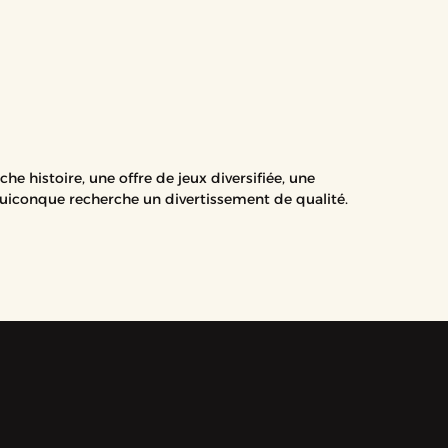
e histoire, une offre de jeux diversifiée, une
quiconque recherche un divertissement de qualité.