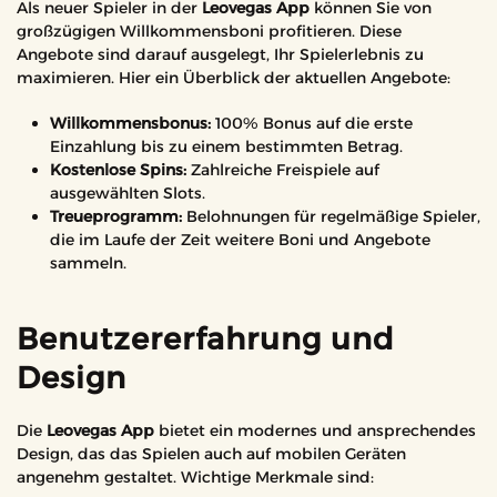
Als neuer Spieler in der
Leovegas App
können Sie von
großzügigen Willkommensboni profitieren. Diese
Angebote sind darauf ausgelegt, Ihr Spielerlebnis zu
maximieren. Hier ein Überblick der aktuellen Angebote:
Willkommensbonus:
100% Bonus auf die erste
Einzahlung bis zu einem bestimmten Betrag.
Kostenlose Spins:
Zahlreiche Freispiele auf
ausgewählten Slots.
Treueprogramm:
Belohnungen für regelmäßige Spieler,
die im Laufe der Zeit weitere Boni und Angebote
sammeln.
Benutzererfahrung und
Design
Die
Leovegas App
bietet ein modernes und ansprechendes
Design, das das Spielen auch auf mobilen Geräten
angenehm gestaltet. Wichtige Merkmale sind: