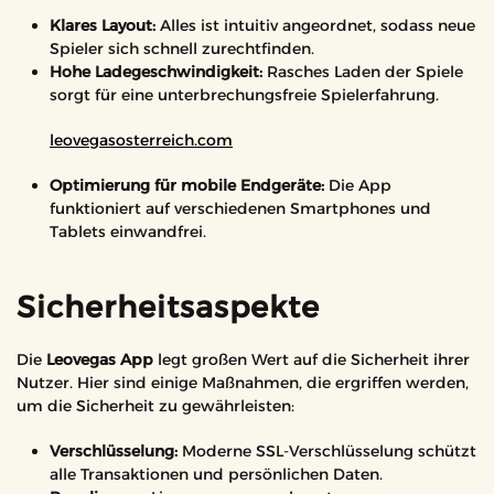
Klares Layout:
Alles ist intuitiv angeordnet, sodass neue
Spieler sich schnell zurechtfinden.
Hohe Ladegeschwindigkeit:
Rasches Laden der Spiele
sorgt für eine unterbrechungsfreie Spielerfahrung.
leovegasosterreich.com
Optimierung für mobile Endgeräte:
Die App
funktioniert auf verschiedenen Smartphones und
Tablets einwandfrei.
Sicherheitsaspekte
Die
Leovegas App
legt großen Wert auf die Sicherheit ihrer
Nutzer. Hier sind einige Maßnahmen, die ergriffen werden,
um die Sicherheit zu gewährleisten:
Verschlüsselung:
Moderne SSL-Verschlüsselung schützt
alle Transaktionen und persönlichen Daten.