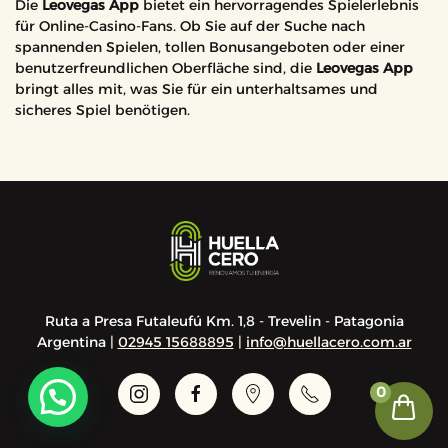
Die
Leovegas App
bietet ein hervorragendes Spielerlebnis
für Online-Casino-Fans. Ob Sie auf der Suche nach
spannenden Spielen, tollen Bonusangeboten oder einer
benutzerfreundlichen Oberfläche sind, die
Leovegas App
bringt alles mit, was Sie für ein unterhaltsames und
sicheres Spiel benötigen.
Ruta a Presa Futaleufú Km. 1,8 - Trevelin - Patagonia
Argentina |
02945 15688895
|
info@huellacero.com.ar
0