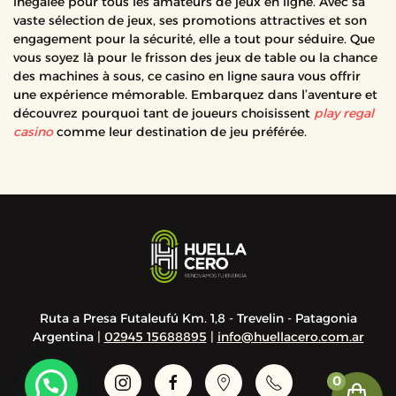
inégalée pour tous les amateurs de jeux en ligne. Avec sa
vaste sélection de jeux, ses promotions attractives et son
engagement pour la sécurité, elle a tout pour séduire. Que
vous soyez là pour le frisson des jeux de table ou la chance
des machines à sous, ce casino en ligne saura vous offrir
une expérience mémorable. Embarquez dans l’aventure et
découvrez pourquoi tant de joueurs choisissent
play regal
casino
comme leur destination de jeu préférée.
Ruta a Presa Futaleufú Km. 1,8 - Trevelin - Patagonia
Argentina |
02945 15688895
|
info@huellacero.com.ar
0