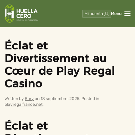
Mi cuenta
Menu
Skip to main content
Éclat et
Divertissement au
Cœur de Play Regal
Casino
Written by
Bury
on
18 septiembre, 2025
. Posted in
playregalfrance.net
.
Éclat et