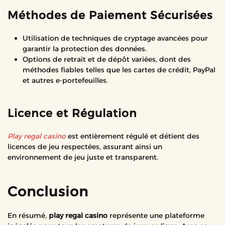
Méthodes de Paiement Sécurisées
Utilisation de techniques de cryptage avancées pour
garantir la protection des données.
Options de retrait et de dépôt variées, dont des
méthodes fiables telles que les cartes de crédit, PayPal
et autres e-portefeuilles.
Licence et Régulation
Play regal casino
est entièrement régulé et détient des
licences de jeu respectées, assurant ainsi un
environnement de jeu juste et transparent.
Conclusion
En résumé,
play regal casino
représente une plateforme