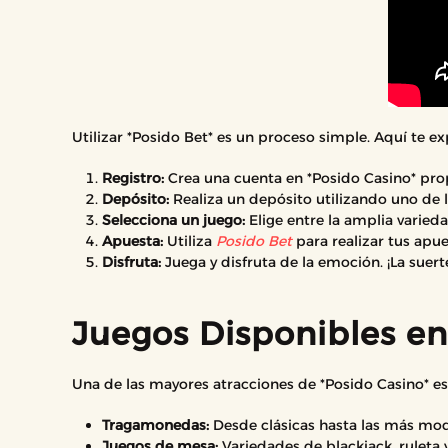
Utilizar *Posido Bet* es un proceso simple. Aquí te 
Registro:
Crea una cuenta en *Posido Casino* pro
Depósito:
Realiza un depósito utilizando uno de
Selecciona un juego:
Elige entre la amplia varied
Apuesta:
Utiliza
Posido Bet
para realizar tus apue
Disfruta:
Juega y disfruta de la emoción. ¡La suert
Juegos Disponibles en
Una de las mayores atracciones de *Posido Casino* es 
Tragamonedas:
Desde clásicas hasta las más mode
Juegos de mesa:
Variedades de blackjack, ruleta 