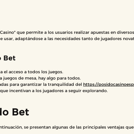
 Casino* que permite a los usuarios realizar apuestas en divers
l de usar, adaptándose a las necesidades tanto de jugadores nov
o Bet
a el acceso a todos los juegos.
juegos de mesa, hay algo para todos.
as para garantizar la tranquilidad del
https://posidocasinoes
ue incentivan a los jugadores a seguir explorando.
do Bet
ontinuación, se presentan algunas de las principales ventajas qu