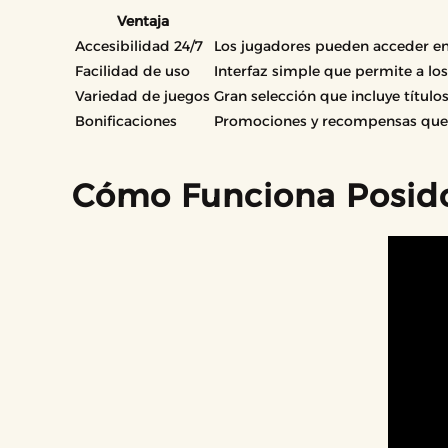
Ventaja
Accesibilidad 24/7
Los jugadores pueden acceder en 
Facilidad de uso
Interfaz simple que permite a lo
Variedad de juegos
Gran selección que incluye títul
Bonificaciones
Promociones y recompensas que 
Cómo Funciona Posid