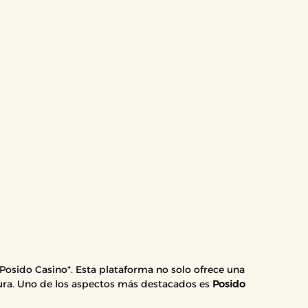
Posido Casino*. Esta plataforma no solo ofrece una
egura. Uno de los aspectos más destacados es
Posido