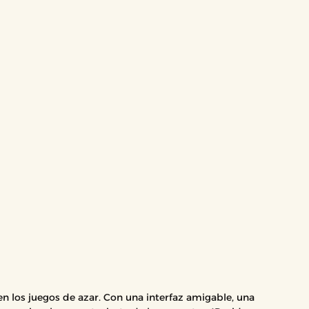
n los juegos de azar. Con una interfaz amigable, una