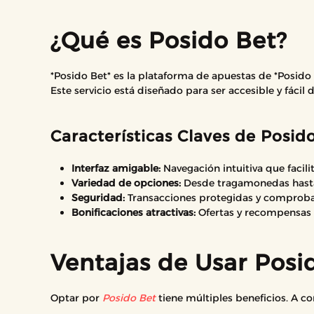
¿Qué es Posido Bet?
*Posido Bet* es la plataforma de apuestas de *Posido
Este servicio está diseñado para ser accesible y fáci
Características Claves de Posid
Interfaz amigable:
Navegación intuitiva que facilit
Variedad de opciones:
Desde tragamonedas hasta 
Seguridad:
Transacciones protegidas y comprobad
Bonificaciones atractivas:
Ofertas y recompensas q
Ventajas de Usar Posi
Optar por
Posido Bet
tiene múltiples beneficios. A c