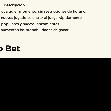
Descripción
cualquier momento, sin restricciones de horario.
s nuevos jugadores entrar al juego rápidamente.
os populares y nuevos lanzamientos.
aumentan las probabilidades de ganar.
o Bet