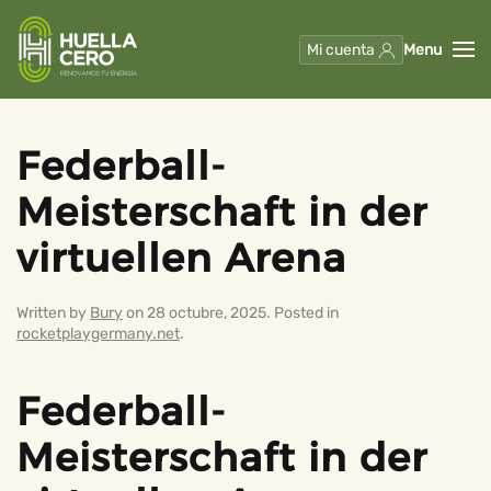
Mi cuenta
Menu
Skip to main content
Federball-
Meisterschaft in der
virtuellen Arena
Written by
Bury
on
28 octubre, 2025
. Posted in
rocketplaygermany.net
.
Federball-
Meisterschaft in der