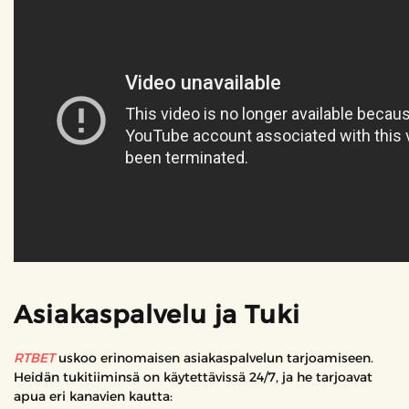
Asiakaspalvelu ja Tuki
RTBET
uskoo erinomaisen asiakaspalvelun tarjoamiseen.
Heidän tukitiiminsä on käytettävissä 24/7, ja he tarjoavat
apua eri kanavien kautta: