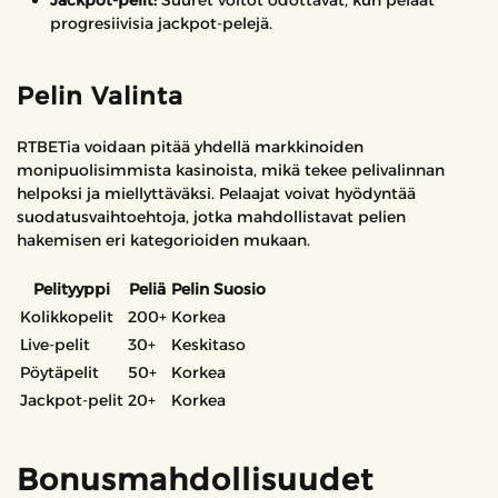
Jackpot-pelit:
Suuret voitot odottavat, kun pelaat
progresiivisia jackpot-pelejä.
Pelin Valinta
RTBETia voidaan pitää yhdellä markkinoiden
monipuolisimmista kasinoista, mikä tekee pelivalinnan
helpoksi ja miellyttäväksi. Pelaajat voivat hyödyntää
suodatusvaihtoehtoja, jotka mahdollistavat pelien
hakemisen eri kategorioiden mukaan.
Pelityyppi
Peliä
Pelin Suosio
Kolikkopelit
200+
Korkea
Live-pelit
30+
Keskitaso
Pöytäpelit
50+
Korkea
Jackpot-pelit
20+
Korkea
Bonusmahdollisuudet