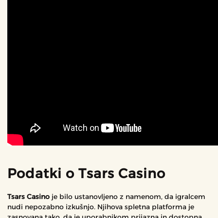
Podatki o Tsars Casino
Tsars Casino
je bilo ustanovljeno z namenom, da igralcem
nudi nepozabno izkušnjo. Njihova spletna platforma je
zasnovana tako, da je uporabnikom prijazna in dostopna.