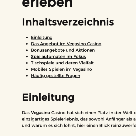
erleben
Inhaltsverzeichnis
Einleitung
Das Angebot im Vegasino Casino
Bonusangebote und Aktionen
Spielautomaten im Fokus
Tischspiele und deren Vielfalt
Mobiles Spielen im Vegasino
Häufig gestellte Fragen
Einleitung
Das
Vegasino
Casino hat sich einen Platz in der Welt 
einzigartiges Spielerlebnis, das sowohl Anfänger als
und warum es sich lohnt, hier einen Blick reinzuwerfe