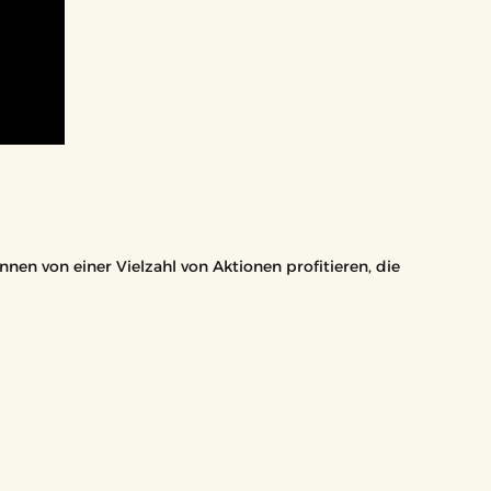
n von einer Vielzahl von Aktionen profitieren, die