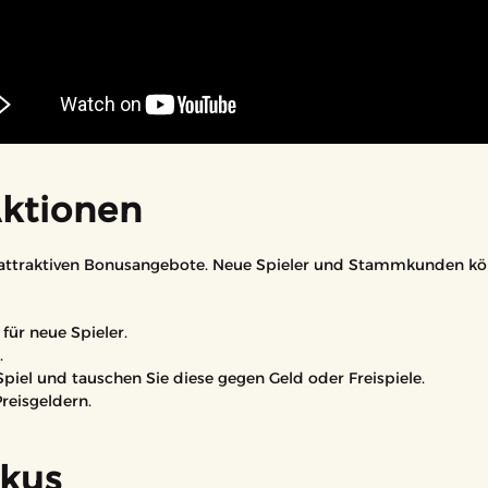
ktionen
attraktiven Bonusangebote. Neue Spieler und Stammkunden könne
für neue Spieler.
.
piel und tauschen Sie diese gegen Geld oder Freispiele.
reisgeldern.
okus