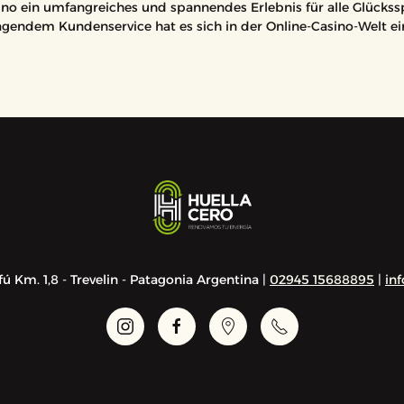
no ein umfangreiches und spannendes Erlebnis für alle Glücksspi
ragendem Kundenservice hat es sich in der Online-Casino-Welt
ú Km. 1,8 - Trevelin - Patagonia Argentina |
02945 15688895
|
in