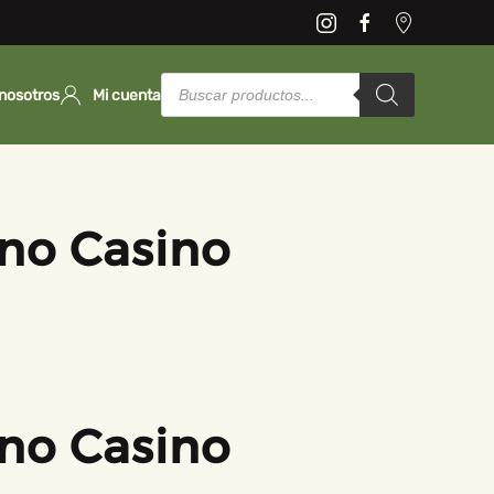
Products
search
nosotros
Mi cuenta
no Casino
no Casino