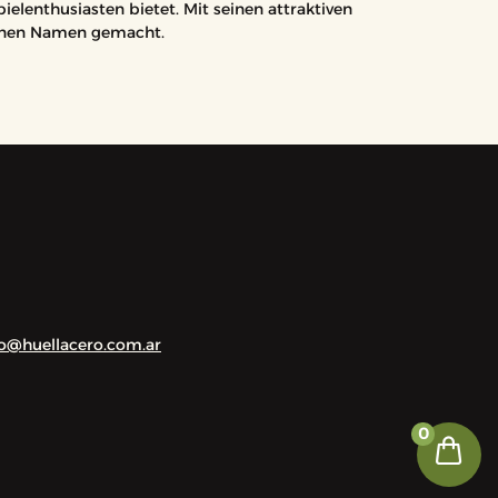
elenthusiasten bietet. Mit seinen attraktiven
 einen Namen gemacht.
fo@huellacero.com.ar
0