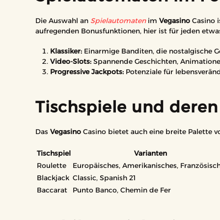
Die Auswahl an
Spielautomaten
im
Vegasino
Casino i
aufregenden Bonusfunktionen, hier ist für jeden etwa
Klassiker:
Einarmige Banditen, die nostalgische G
Video-Slots:
Spannende Geschichten, Animationen
Progressive Jackpots:
Potenziale für lebensverän
Tischspiele und deren 
Das
Vegasino
Casino bietet auch eine breite Palette v
Tischspiel
Varianten
Roulette
Europäisches, Amerikanisches, Französisc
Blackjack
Classic, Spanish 21
Baccarat
Punto Banco, Chemin de Fer