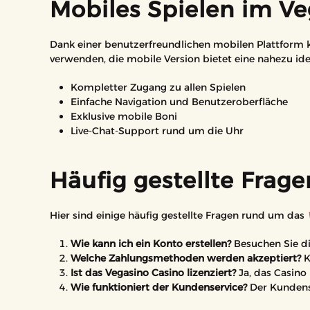
Mobiles Spielen im Ve
Dank einer benutzerfreundlichen mobilen Plattform 
verwenden, die mobile Version bietet eine nahezu ide
Kompletter Zugang zu allen Spielen
Einfache Navigation und Benutzeroberfläche
Exklusive mobile Boni
Live-Chat-Support rund um die Uhr
Häufig gestellte Frage
Hier sind einige häufig gestellte Fragen rund um das
Wie kann ich ein Konto erstellen?
Besuchen Sie di
Welche Zahlungsmethoden werden akzeptiert?
K
Ist das Vegasino Casino lizenziert?
Ja, das Casino 
Wie funktioniert der Kundenservice?
Der Kundense