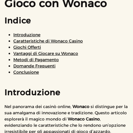
Gioco con Wonaco
Indice
Introduzione
Caratteristiche di Wonaco Casino
Giochi Offerti
Vantaggi di Giocare su Wonaco
Metodi di Pagamento
Domande Frequenti
Conclusione
Introduzione
Nel panorama dei casinò online,
Wonaco
si distingue per la
sua amalgama di innovazione e tradizione. Questo articolo
esplorerà il magico mondo di
Wonaco Casino
,
evidenziando le caratteristiche che lo rendono un’opzione
irresistibile per gli appassionati di gioco d’azzardo.