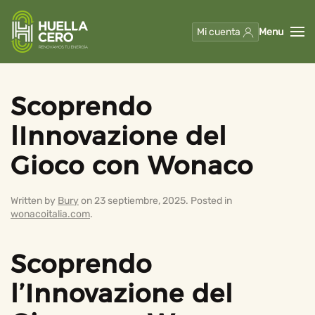
Mi cuenta
Menu
Skip to main content
Scoprendo
lInnovazione del
Gioco con Wonaco
Written by
Bury
on
23 septiembre, 2025
. Posted in
wonacoitalia.com
.
Scoprendo
l’Innovazione del