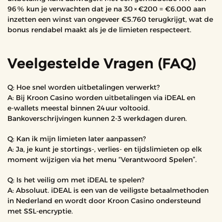
96 % kun je verwachten dat je na 30 × €200 = €6.000 aan
inzetten een winst van ongeveer €5.760 terugkrijgt, wat de
bonus rendabel maakt als je de limieten respecteert.
Veelgestelde Vragen (FAQ)
Q: Hoe snel worden uitbetalingen verwerkt?
A: Bij Kroon Casino worden uitbetalingen via iDEAL en
e‑wallets meestal binnen 24 uur voltooid.
Bankoverschrijvingen kunnen 2‑3 werkdagen duren.
Q: Kan ik mijn limieten later aanpassen?
A: Ja, je kunt je stortings-, verlies‑ en tijdslimieten op elk
moment wijzigen via het menu “Verantwoord Spelen”.
Q: Is het veilig om met iDEAL te spelen?
A: Absoluut. iDEAL is een van de veiligste betaalmethoden
in Nederland en wordt door Kroon Casino ondersteund
met SSL‑encryptie.