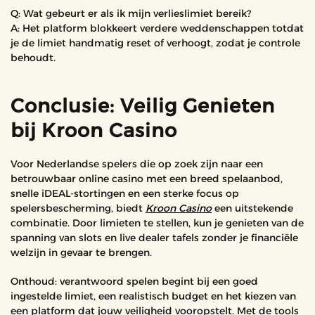
Q: Wat gebeurt er als ik mijn verlieslimiet bereik?
A: Het platform blokkeert verdere weddenschappen totdat
je de limiet handmatig reset of verhoogt, zodat je controle
behoudt.
Conclusie: Veilig Genieten
bij Kroon Casino
Voor Nederlandse spelers die op zoek zijn naar een
betrouwbaar online casino met een breed spelaanbod,
snelle iDEAL‑stortingen en een sterke focus op
spelersbescherming, biedt
Kroon Casino
een uitstekende
combinatie. Door limieten te stellen, kun je genieten van de
spanning van slots en live dealer tafels zonder je financiële
welzijn in gevaar te brengen.
Onthoud: verantwoord spelen begint bij een goed
ingestelde limiet, een realistisch budget en het kiezen van
een platform dat jouw veiligheid vooropstelt. Met de tools