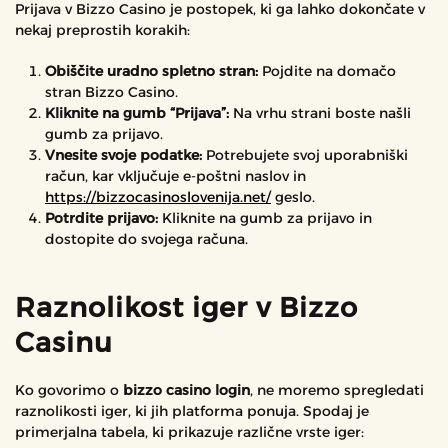
Prijava v Bizzo Casino je postopek, ki ga lahko dokončate v
nekaj preprostih korakih:
Obiščite uradno spletno stran:
Pojdite na domačo
stran Bizzo Casino.
Kliknite na gumb “Prijava”:
Na vrhu strani boste našli
gumb za prijavo.
Vnesite svoje podatke:
Potrebujete svoj uporabniški
račun, kar vključuje e-poštni naslov in
https://bizzocasinoslovenija.net/
geslo.
Potrdite prijavo:
Kliknite na gumb za prijavo in
dostopite do svojega računa.
Raznolikost iger v Bizzo
Casinu
Ko govorimo o
bizzo casino login
, ne moremo spregledati
raznolikosti iger, ki jih platforma ponuja. Spodaj je
primerjalna tabela, ki prikazuje različne vrste iger: