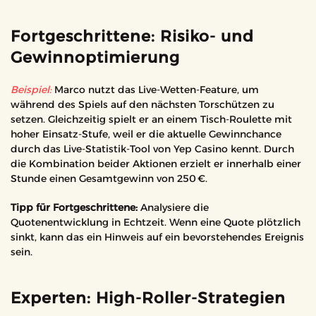
Fortgeschrittene: Risiko‑ und
Gewinnoptimierung
Beispiel:
Marco nutzt das Live‑Wetten‑Feature, um
während des Spiels auf den nächsten Torschützen zu
setzen. Gleichzeitig spielt er an einem Tisch‑Roulette mit
hoher Einsatz‑Stufe, weil er die aktuelle Gewinnchance
durch das Live‑Statistik‑Tool von Yep Casino kennt. Durch
die Kombination beider Aktionen erzielt er innerhalb einer
Stunde einen Gesamtgewinn von 250 €.
Tipp für Fortgeschrittene:
Analysiere die
Quotenentwicklung in Echtzeit. Wenn eine Quote plötzlich
sinkt, kann das ein Hinweis auf ein bevorstehendes Ereignis
sein.
Experten: High‑Roller‑Strategien