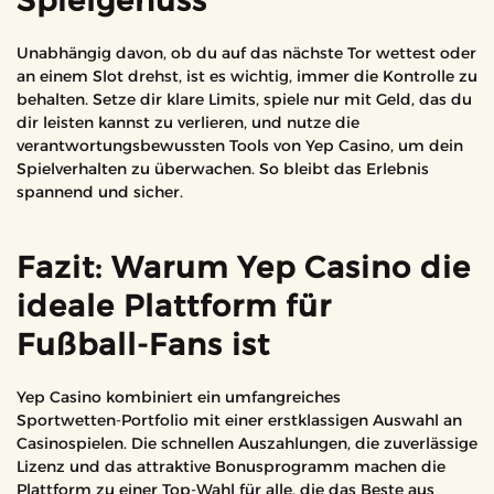
Spielgenuss
Unabhängig davon, ob du auf das nächste Tor wettest oder
an einem Slot drehst, ist es wichtig, immer die Kontrolle zu
behalten. Setze dir klare Limits, spiele nur mit Geld, das du
dir leisten kannst zu verlieren, und nutze die
verantwortungsbewussten Tools von Yep Casino, um dein
Spielverhalten zu überwachen. So bleibt das Erlebnis
spannend und sicher.
Fazit: Warum Yep Casino die
ideale Plattform für
Fußball‑Fans ist
Yep Casino kombiniert ein umfangreiches
Sportwetten‑Portfolio mit einer erstklassigen Auswahl an
Casinospielen. Die schnellen Auszahlungen, die zuverlässige
Lizenz und das attraktive Bonusprogramm machen die
Plattform zu einer Top‑Wahl für alle, die das Beste aus