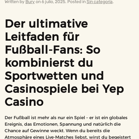
Written by
Bury
on
6 julio, 2025
. Posted in
Sin categoría
.
Der ultimative
Leitfaden für
Fußball‑Fans: So
kombinierst du
Sportwetten und
Casinospiele bei Yep
Casino
Der Fußball ist mehr als nur ein Spiel – er ist ein globales
Ereignis, das Emotionen, Spannung und natürlich die
Chance auf Gewinne weckt. Wenn du bereits die
Atmosphäre eines Live‑Matches liebst, wirst du begeistert