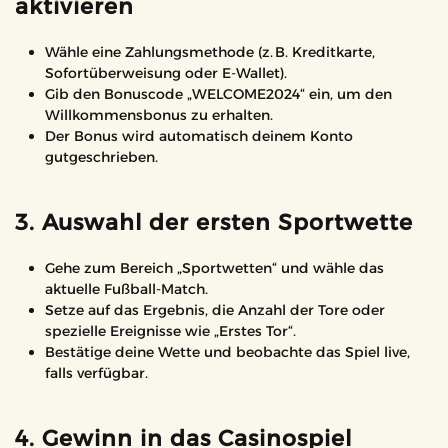
aktivieren
Wähle eine Zahlungsmethode (z. B. Kreditkarte,
Sofortüberweisung oder E‑Wallet).
Gib den Bonuscode „WELCOME2024“ ein, um den
Willkommensbonus zu erhalten.
Der Bonus wird automatisch deinem Konto
gutgeschrieben.
3. Auswahl der ersten Sportwette
Gehe zum Bereich „Sportwetten“ und wähle das
aktuelle Fußball‑Match.
Setze auf das Ergebnis, die Anzahl der Tore oder
spezielle Ereignisse wie „Erstes Tor“.
Bestätige deine Wette und beobachte das Spiel live,
falls verfügbar.
4. Gewinn in das Casinospiel