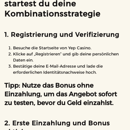
startest du deine
Kombinationsstrategie
1. Registrierung und Verifizierung
Besuche die Startseite von Yep Casino.
Klicke auf „Registrieren“ und gib deine persönlichen
Daten ein.
Bestätige deine E‑Mail-Adresse und lade die
erforderlichen Identitätsnachweise hoch.
Tipp: Nutze das Bonus ohne
Einzahlung, um das Angebot sofort
zu testen, bevor du Geld einzahlst.
2. Erste Einzahlung und Bonus