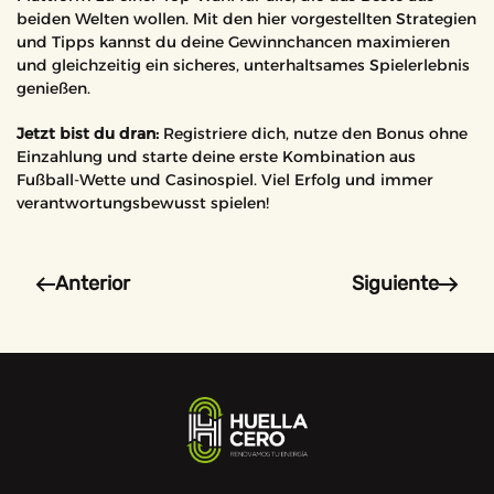
beiden Welten wollen. Mit den hier vorgestellten Strategien
und Tipps kannst du deine Gewinnchancen maximieren
und gleichzeitig ein sicheres, unterhaltsames Spielerlebnis
genießen.
Jetzt bist du dran:
Registriere dich, nutze den Bonus ohne
Einzahlung und starte deine erste Kombination aus
Fußball‑Wette und Casinospiel. Viel Erfolg und immer
verantwortungsbewusst spielen!
Anterior
Siguiente