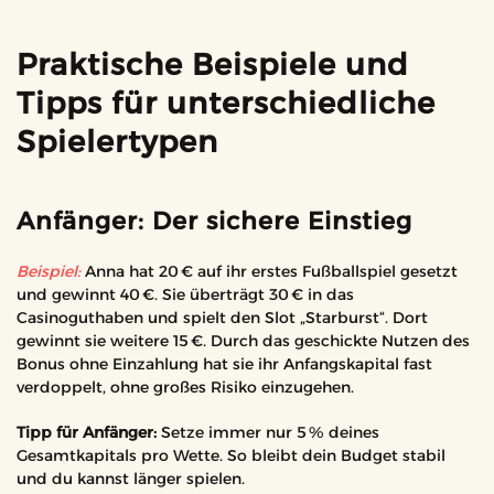
Praktische Beispiele und
Tipps für unterschiedliche
Spielertypen
Anfänger: Der sichere Einstieg
Beispiel:
Anna hat 20 € auf ihr erstes Fußballspiel gesetzt
und gewinnt 40 €. Sie überträgt 30 € in das
Casinoguthaben und spielt den Slot „Starburst“. Dort
gewinnt sie weitere 15 €. Durch das geschickte Nutzen des
Bonus ohne Einzahlung hat sie ihr Anfangskapital fast
verdoppelt, ohne großes Risiko einzugehen.
Tipp für Anfänger:
Setze immer nur 5 % deines
Gesamtkapitals pro Wette. So bleibt dein Budget stabil
und du kannst länger spielen.