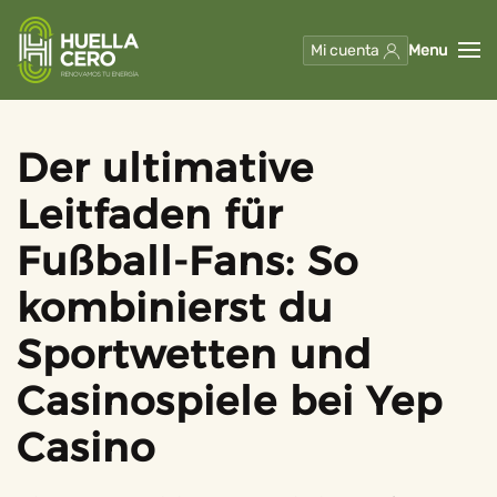
Mi cuenta
Menu
Skip to main content
Der ultimative
Leitfaden für
Fußball‑Fans: So
kombinierst du
Sportwetten und
Casinospiele bei Yep
Casino