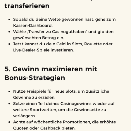
transferieren
Sobald du deine Wette gewonnen hast, gehe zum
Kassen‑Dashboard.
Wähle „Transfer zu Casinoguthaben“ und gib den
gewünschten Betrag ein.
Jetzt kannst du dein Geld in Slots, Roulette oder
Live‑Dealer‑Spiele investieren.
5. Gewinn maximieren mit
Bonus‑Strategien
Nutze Freispiele für neue Slots, um zusätzliche
Gewinne zu erzielen.
Setze einen Teil deines Casinogewinns wieder auf
weitere Sportwetten, um die Gewinnkette zu
verlängern.
Achte auf wöchentliche Promotionen, die erhöhte
Quoten oder Cashback bieten.