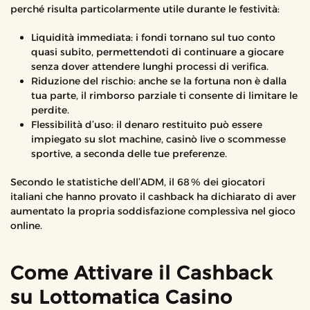
perché risulta particolarmente utile durante le festività:
Liquidità immediata: i fondi tornano sul tuo conto
quasi subito, permettendoti di continuare a giocare
senza dover attendere lunghi processi di verifica.
Riduzione del rischio: anche se la fortuna non è dalla
tua parte, il rimborso parziale ti consente di limitare le
perdite.
Flessibilità d’uso: il denaro restituito può essere
impiegato su slot machine, casinò live o scommesse
sportive, a seconda delle tue preferenze.
Secondo le statistiche dell’ADM, il 68 % dei giocatori
italiani che hanno provato il cashback ha dichiarato di aver
aumentato la propria soddisfazione complessiva nel gioco
online.
Come Attivare il Cashback
su Lottomatica Casino