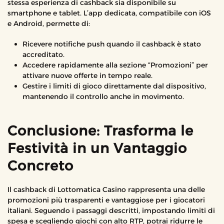
stessa esperienza di cashback sia disponibile su
smartphone e tablet. L’app dedicata, compatibile con iOS
e Android, permette di:
Ricevere notifiche push quando il cashback è stato
accreditato.
Accedere rapidamente alla sezione “Promozioni” per
attivare nuove offerte in tempo reale.
Gestire i limiti di gioco direttamente dal dispositivo,
mantenendo il controllo anche in movimento.
Conclusione: Trasforma le
Festività in un Vantaggio
Concreto
Il cashback di Lottomatica Casino rappresenta una delle
promozioni più trasparenti e vantaggiose per i giocatori
italiani. Seguendo i passaggi descritti, impostando limiti di
spesa e scegliendo giochi con alto RTP, potrai ridurre le