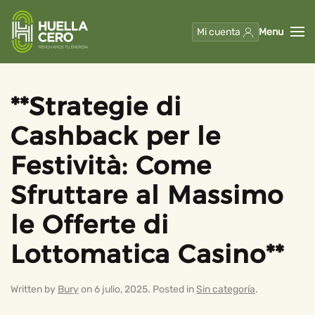
Mi cuenta
Menu
Skip to main content
**Strategie di
Cashback per le
Festività: Come
Sfruttare al Massimo
le Offerte di
Lottomatica Casino**
Written by
Bury
on
6 julio, 2025
. Posted in
Sin categoría
.