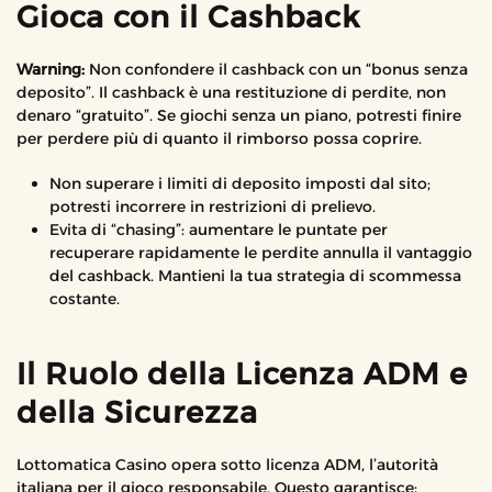
Gioca con il Cashback
Warning:
Non confondere il cashback con un “bonus senza
deposito”. Il cashback è una restituzione di perdite, non
denaro “gratuito”. Se giochi senza un piano, potresti finire
per perdere più di quanto il rimborso possa coprire.
Non superare i limiti di deposito imposti dal sito;
potresti incorrere in restrizioni di prelievo.
Evita di “chasing”: aumentare le puntate per
recuperare rapidamente le perdite annulla il vantaggio
del cashback. Mantieni la tua strategia di scommessa
costante.
Il Ruolo della Licenza ADM e
della Sicurezza
Lottomatica Casino opera sotto licenza ADM, l’autorità
italiana per il gioco responsabile. Questo garantisce: