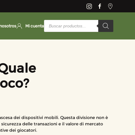
Products
search
nosotros
Mi cuenta
 Quale
ioco?
 ascesa dei dispositivi mobili. Questa divisione non è
sicurezza delle transazioni e il valore di mercato
tive dei giocatori.