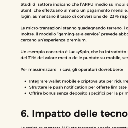
Studi di settore indicano che l’ARPU medio su mobile 
utenti che effettuano almeno un pagamento mensile, 
login, aumentano il tasso di conversione del 23 % ris
Le micro‑transazioni stanno guadagnando terreno: i g
Inoltre, il modello “gaming‑as‑a‑service” prevede abbo
cercano un’esperienza premium.
Un esempio concreto è LuckySpin, che ha introdotto u
del 31 % del valore medio delle puntate su mobile, s
Per massimizzare i ricavi, gli operatori dovrebbero:
Integrare wallet mobile e criptovalute per ridurre 
Sfruttare le push notification per offerte limitat
Offrire bonus senza deposito specifici per la prim
6. Impatto delle tecn