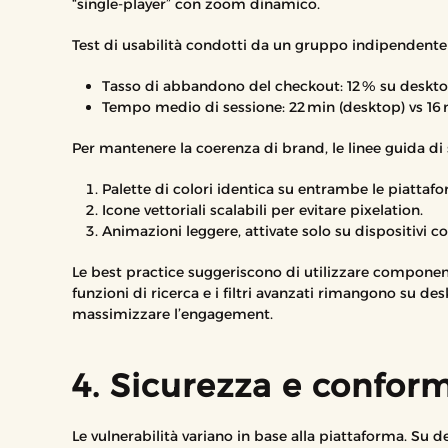
“single‑player” con zoom dinamico.
Test di usabilità condotti da un gruppo indipendente 
Tasso di abbandono del checkout: 12 % su deskto
Tempo medio di sessione: 22 min (desktop) vs 16 
Per mantenere la coerenza di brand, le linee guida di 
Palette di colori identica su entrambe le piattaf
Icone vettoriali scalabili per evitare pixelation.
Animazioni leggere, attivate solo su dispositivi 
Le best practice suggeriscono di utilizzare componenti
funzioni di ricerca e i filtri avanzati rimangono su de
massimizzare l’engagement.
4. Sicurezza e confor
Le vulnerabilità variano in base alla piattaforma. Su 