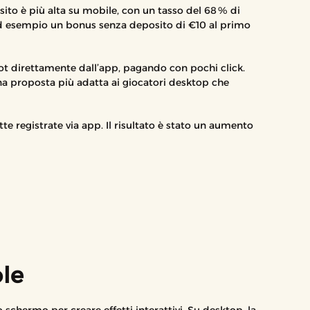
ito è più alta su mobile, con un tasso del 68 % di
ad esempio un bonus senza deposito di €10 al primo
ot direttamente dall’app, pagando con pochi click.
una proposta più adatta ai giocatori desktop che
 registrate via app. Il risultato è stato un aumento
ole