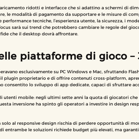
aricamento ridotti e interfacce che si adattino a schermi di dimen
are, le modalità di pagamento da supportare e le misure di com
e performance tecniche, l’esperienza utente, la sicurezza, i mod
l focus sarà sui trend che potrebbero cambiare le regole del gio
sfide che il desktop dovrà affrontare.
delle piattaforme di gioco –
e operavano esclusivamente su PC Windows e Mac, sfruttando Flash 
 plugin proprietario e di offrire contenuti cross‑platform, apr
 consentito lo sviluppo di app dedicate, capaci di sfruttare acc
i utenti mobile: negli ultimi sette anni la quota di giocatori c
esta inversione ha spinto gli operatori a investire in design res
 solo al responsive design rischia di perdere opportunità di mon
po di entrambe le soluzioni richiede budget più elevati, ma garan