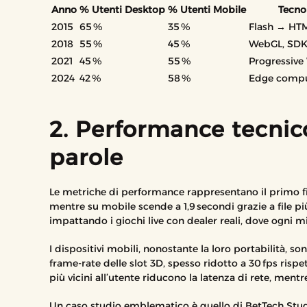
Anno
% Utenti Desktop
% Utenti Mobile
Tecno
2015
65 %
35 %
Flash → HT
2018
55 %
45 %
WebGL, SDK
2021
45 %
55 %
Progressive
2024
42 %
58 %
Edge comput
2. Performance tecnico
parole
Le metriche di performance rappresentano il primo fil
mentre su mobile scende a 1,9 secondi grazie a file pi
impattando i giochi live con dealer reali, dove ogni m
I dispositivi mobili, nonostante la loro portabilità, s
frame‑rate delle slot 3D, spesso ridotto a 30 fps risp
più vicini all’utente riducono la latenza di rete, ment
Un caso studio emblematico è quello di BetTech Studios