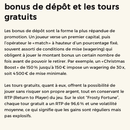
bonus de dépôt et les tours
gratuits
Les bonus de dépôt sont la forme la plus répandue de
promotion. Un joueur verse un premier capital, puis
l’opérateur le « match » à hauteur d’un pourcentage fixé,
souvent assorti de conditions de mise (wagering) qui
obligent à jouer le montant bonus un certain nombre de
fois avant de pouvoir le retirer. Par exemple, un « Christmas
Boost » de 150 % jusqu’à 150 € impose un wagering de 30 x,
soit 4 500 € de mise minimale.
Les tours gratuits, quant à eux, offrent la possibilité de
jouer sans risquer son propre argent, tout en conservant le
RTP (Return to Player) du jeu. Sur le slot “Frosty Fortune”,
chaque tour gratuit a un RTP de 96,6 % et une volatilité
moyenne, ce qui signifie que les gains sont réguliers mais
pas explosifs.