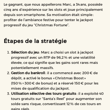
Le gagnant, que nous appellerons Marc, a 34 ans, possède
cinq ans d’expérience sur les slots et joue principalement
depuis son smartphone. Sa motivation était simple :
profiter de l’ambiance festive pour tenter le jackpot
progressif du jeu “Christmas Fortune”.
Étapes de la stratégie
Sélection du jeu
: Marc a choisi un slot à jackpot
progressif avec un RTP de 96,2 % et une volatilité
élevée, ce qui signifie que les gains sont rares mais
potentiellement massifs.
Gestion du bankroll
: il a commencé avec 200 € de
dépôt, a activé le bonus « Christmas Boost »
(150 % = 300 € de bonus) et a réservé 150 € pour les
mises de qualification du jackpot.
Utilisation sélective des tours gratuits
: il a exploité 40
tours gratuits sur “Santa’s Reel” pour augmenter son
solde sans risque, convertissant 12 % de ces tours en
gains réels.