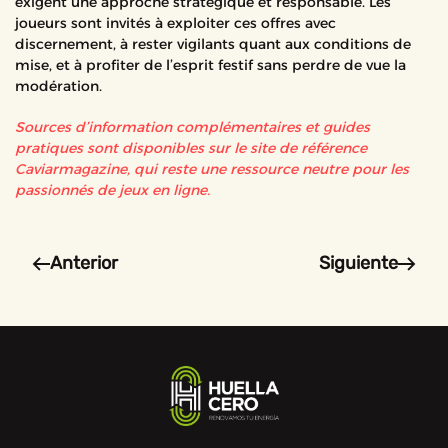
exigent une approche stratégique et responsable. Les
joueurs sont invités à exploiter ces offres avec
discernement, à rester vigilants quant aux conditions de
mise, et à profiter de l’esprit festif sans perdre de vue la
modération.
Sources d’information complémentaires et guides
pratiques sont disponibles sur le site de référence
Caviarmagazine, qui reste une ressource neutre pour les
passionnés de jeux en ligne.
Anterior
Siguiente