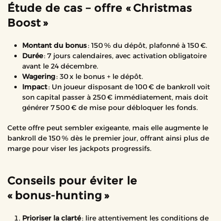
Étude de cas – offre « Christmas
Boost »
Montant du bonus
: 150 % du dépôt, plafonné à 150 €.
Durée
: 7 jours calendaires, avec activation obligatoire
avant le 24 décembre.
Wagering
: 30 x le bonus + le dépôt.
Impact
: Un joueur disposant de 100 € de bankroll voit
son capital passer à 250 € immédiatement, mais doit
générer 7 500 € de mise pour débloquer les fonds.
Cette offre peut sembler exigeante, mais elle augmente le
bankroll de 150 % dès le premier jour, offrant ainsi plus de
marge pour viser les jackpots progressifs.
Conseils pour éviter le
« bonus‑hunting »
Prioriser la clarté
: lire attentivement les conditions de