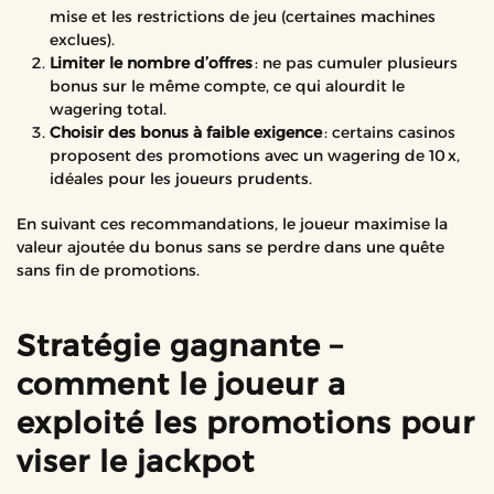
mise et les restrictions de jeu (certaines machines
exclues).
Limiter le nombre d’offres
: ne pas cumuler plusieurs
bonus sur le même compte, ce qui alourdit le
wagering total.
Choisir des bonus à faible exigence
: certains casinos
proposent des promotions avec un wagering de 10 x,
idéales pour les joueurs prudents.
En suivant ces recommandations, le joueur maximise la
valeur ajoutée du bonus sans se perdre dans une quête
sans fin de promotions.
Stratégie gagnante –
comment le joueur a
exploité les promotions pour
viser le jackpot