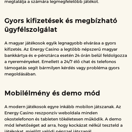
megtalálja a számára legmegfelelőbb játékot.
Gyors kifizetések és megbízható
ügyfélszolgálat
A magyar játékosok egyik legnagyobb elvárása a gyors
kifizetés. Az Energy Casino a legtöbb népszerű magyar
bankkártya és e-pénztárca esetén 24 órán belül feldolgozza
a nyereményeket. Emellett a 24/7 élő chat és telefonos
támogatás segít bármilyen kérdés vagy probléma gyors
megoldásában.
Mobilélmény és demo mód
A modern játékosok egyre inkább mobilon játszanak. Az
Energy Casino reszponzív weboldala minden
okostelefonon és tableten tökéletesen működik. A demo
mód lehetőséget ad arra, hogy kockázat nélkül teszteld a
játékokat, mielőtt valódi pénzzel játszanál.