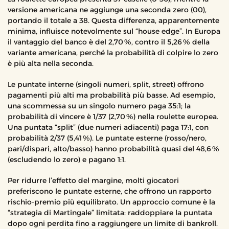
versione americana ne aggiunge una seconda zero (00),
portando il totale a 38. Questa differenza, apparentemente
minima, influisce notevolmente sul “house edge”. In Europa
il vantaggio del banco è del 2,70 %, contro il 5,26 % della
variante americana, perché la probabilità di colpire lo zero
è più alta nella seconda.
Le puntate interne (singoli numeri, split, street) offrono
pagamenti più alti ma probabilità più basse. Ad esempio,
una scommessa su un singolo numero paga 35:1; la
probabilità di vincere è 1/37 (2,70 %) nella roulette europea.
Una puntata “split” (due numeri adiacenti) paga 17:1, con
probabilità 2/37 (5,41 %). Le puntate esterne (rosso/nero,
pari/dispari, alto/basso) hanno probabilità quasi del 48,6 %
(escludendo lo zero) e pagano 1:1.
Per ridurre l’effetto del margine, molti giocatori
preferiscono le puntate esterne, che offrono un rapporto
rischio‑premio più equilibrato. Un approccio comune è la
“strategia di Martingale” limitata: raddoppiare la puntata
dopo ogni perdita fino a raggiungere un limite di bankroll.