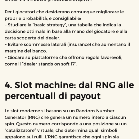
Per i giocatori che desiderano comunque migliorare le
proprie probabilità, è consigliabile:
– Studiare la “basic strategy”, una tabella che indica la
decisione ottimale in base alla mano del giocatore e alla
carta scoperta del dealer.
– Evitare scommesse laterali (insurance) che aumentano il
margine del banco.
– Giocare su piattaforme che offrono regole favorevoli,
come il “dealer stands on soft 17”.
4. Slot machine: dal RNG alle
percentuali di payout
Le slot moderne si basano su un Random Number
Generator (RNG) che genera un numero intero a ciascun
spin. Questo numero corrisponde a una posizione su un
“catalizzatore” virtuale, che determina quali simboli
appaiono sui rulli. L’RNG garantisce che ogni spin sia