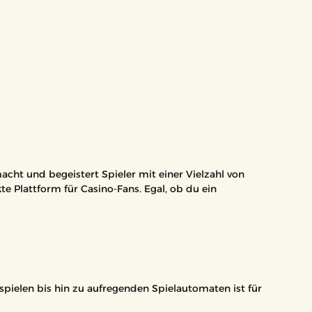
cht und begeistert Spieler mit einer Vielzahl von
e Plattform für Casino-Fans. Egal, ob du ein
spielen bis hin zu aufregenden Spielautomaten ist für