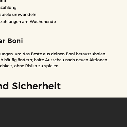
ails
inzahlung
ispiele umwandeln
 Einzahlungen am Wochenende
er Boni
ungen, um das Beste aus deinen Boni herauszuholen.
h häufig ändern; halte Ausschau nach neuen Aktionen.
hkeit, ohne Risiko zu spielen.
d Sicherheit