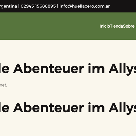
 Argentina | 02945 15688895 | info@huellacero.com.ar
Inicio
Tienda
Sobre 
e Abenteuer im Ally
.net
.
e Abenteuer im Ally