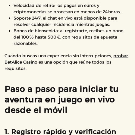
Velocidad de retiro: los pagos en euros y
criptomonedas se procesan en menos de 24 horas.
Soporte 24/7: el chat en vivo está disponible para
resolver cualquier incidencia mientras juegas.
Bonos de bienvenida: al registrarte, recibes un bono
del 100 % hasta 500 €, con requisitos de apuesta
razonables.
Cuando buscas una experiencia sin interrupciones,
probar
BetAlice Casino
es una opción que reúne todos los
requisitos.
Paso a paso para iniciar tu
aventura en juego en vivo
desde el móvil
1. Registro rápido y verificación