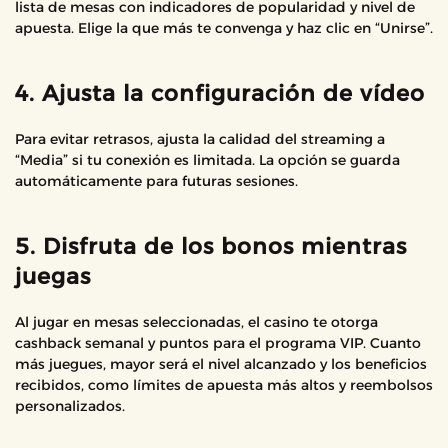
lista de mesas con indicadores de popularidad y nivel de
apuesta. Elige la que más te convenga y haz clic en “Unirse”.
4. Ajusta la configuración de vídeo
Para evitar retrasos, ajusta la calidad del streaming a
“Media” si tu conexión es limitada. La opción se guarda
automáticamente para futuras sesiones.
5. Disfruta de los bonos mientras
juegas
Al jugar en mesas seleccionadas, el casino te otorga
cashback semanal y puntos para el programa VIP. Cuanto
más juegues, mayor será el nivel alcanzado y los beneficios
recibidos, como límites de apuesta más altos y reembolsos
personalizados.