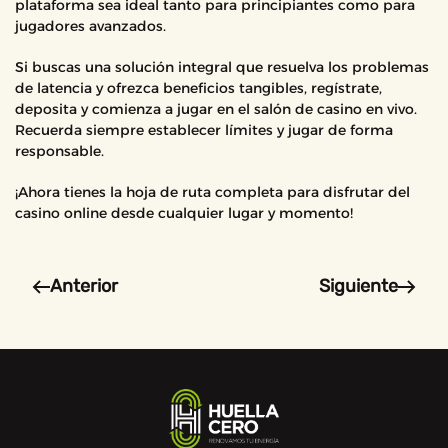
plataforma sea ideal tanto para principiantes como para
jugadores avanzados.
Si buscas una solución integral que resuelva los problemas
de latencia y ofrezca beneficios tangibles, regístrate,
deposita y comienza a jugar en el salón de casino en vivo.
Recuerda siempre establecer límites y jugar de forma
responsable.
¡Ahora tienes la hoja de ruta completa para disfrutar del
casino online desde cualquier lugar y momento!
Anterior
Siguiente