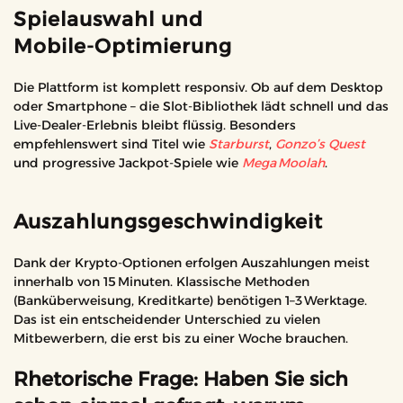
Spielauswahl und
Mobile‑Optimierung
Die Plattform ist komplett responsiv. Ob auf dem Desktop
oder Smartphone – die Slot‑Bibliothek lädt schnell und das
Live‑Dealer‑Erlebnis bleibt flüssig. Besonders
empfehlenswert sind Titel wie
Starburst
,
Gonzo’s Quest
und progressive Jackpot‑Spiele wie
Mega Moolah
.
Auszahlungsgeschwindigkeit
Dank der Krypto‑Optionen erfolgen Auszahlungen meist
innerhalb von 15 Minuten. Klassische Methoden
(Banküberweisung, Kreditkarte) benötigen 1–3 Werktage.
Das ist ein entscheidender Unterschied zu vielen
Mitbewerbern, die erst bis zu einer Woche brauchen.
Rhetorische Frage: Haben Sie sich