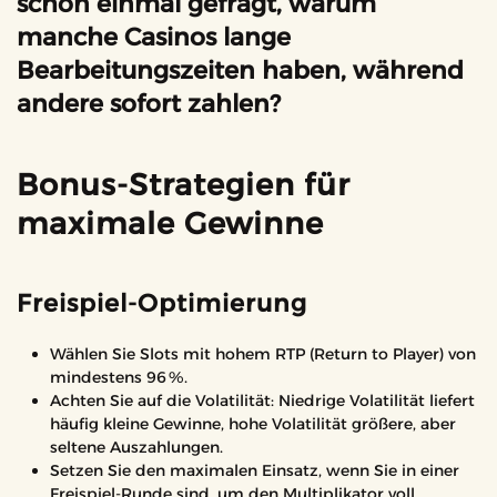
schon einmal gefragt, warum
manche Casinos lange
Bearbeitungszeiten haben, während
andere sofort zahlen?
Bonus‑Strategien für
maximale Gewinne
Freispiel‑Optimierung
Wählen Sie Slots mit hohem RTP (Return to Player) von
mindestens 96 %.
Achten Sie auf die Volatilität: Niedrige Volatilität liefert
häufig kleine Gewinne, hohe Volatilität größere, aber
seltene Auszahlungen.
Setzen Sie den maximalen Einsatz, wenn Sie in einer
Freispiel‑Runde sind, um den Multiplikator voll