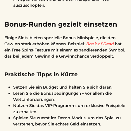
auszuschöpfen.
Bonus‑Runden gezielt einsetzen
Einige Slots bieten spezielle Bonus‑Minispiele, die den
Gewinn stark erhöhen können. Beispiel:
Book of Dead
hat
ein Free Spins‑Feature mit einem expandierenden Symbol,
das bei jedem Gewinn die Gewinnchance verdoppelt.
Praktische Tipps in Kürze
Setzen Sie ein Budget und halten Sie sich daran.
Lesen Sie die Bonusbedingungen – vor allem die
Wettanforderungen.
Nutzen Sie das VIP‑Programm, um exklusive Freispiele
zu erhalten.
Spielen Sie zuerst im Demo‑Modus, um das Spiel zu
verstehen, bevor Sie echtes Geld einsetzen.